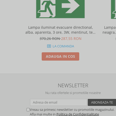
Lampa iluminat evacuare directional,
Lampa 
alba, aparenta, 3 ore, 3W, mentinut, test
neagra,
automat, IP20, Intelight 90385
370,26 RON
287,55 RON
LA COMANDA
ADAUGA IN COS
NEWSLETTER
Nu rata ofertele si promotiile noastre
Vreau sa primesc newsletter cu promotiile magazinului.
Afla mai multe in
Politica de Confidentialitate