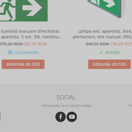
iluminat evacuare directional,
Lampa exit, aparenta, 3ore
 aparenta, 3 ore, 3W, mentinut,
permanent, test manual, IP65,
test automat, IP20, Intelight 90085
spatii largi, Intelight 93
370,26 RON
287,55 RON
249,92 RON
194,29 RO
LA COMANDA
IN STOC
ADAUGA IN COS
ADAUGA IN COS
SOCIAL
Urmareste-ne in social media
P