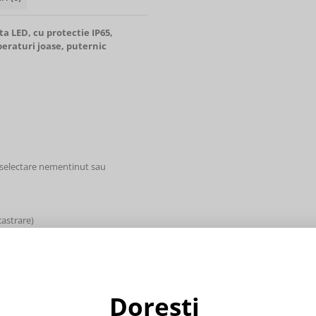
 LED, cu protectie IP65,
eraturi joase, puternic
: selectare nementinut sau
castrare)
Dorești