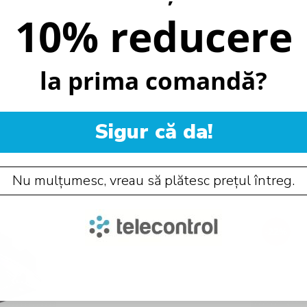
10% reducere
la prima comandă?
Sigur că da!
RECOMANDARI
Nu mulțumesc, vreau să plătesc prețul întreg.
-22%