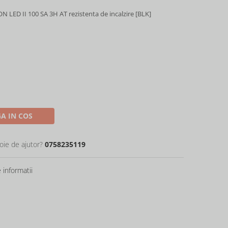
LED II 100 SA 3H AT rezistenta de incalzire [BLK]
A IN COS
oie de ajutor?
0758235119
informatii