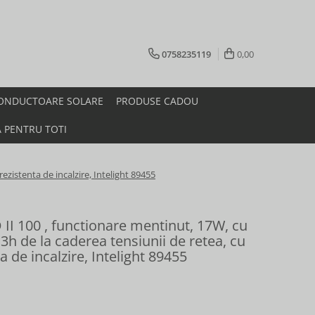
0758235119
0,00
ONDUCTOARE SOLARE
PRODUSE CADOU
A PENTRU TOTI
zistenta de incalzire, Intelight 89455
II 100 , functionare mentinut, 17W, cu
 de la caderea tensiunii de retea, cu
a de incalzire, Intelight 89455