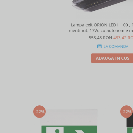
Lampa exit ORION LED II 100 , 
mentinut, 17W, cu autonomie m
de la caderea tensiunii de rete
558,48 RON
433,42 R
automat, rezistenta de incalzire
LA COMANDA
89455
ADAUGA IN COS
-22%
-22%