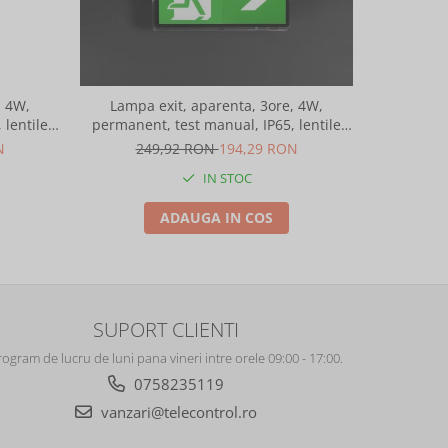
-22%
, 4W,
Lampa exit, aparenta, 3ore, 4W,
Lampa 
 lentile
permanent, test manual, IP65, lentile
permanent
667
spatii largi, Intelight 93672
spat
N
249,92 RON
194,29 RON
28
IN STOC
ADAUGA IN COS
SUPORT CLIENTI
rogram de lucru de luni pana vineri intre orele 09:00 - 17:00.
0758235119
vanzari@telecontrol.ro