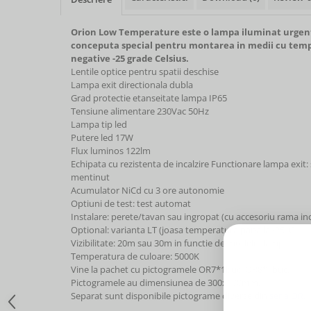
Orion Low Temperature este o lampa iluminat urgenta
conceputa special pentru montarea in medii cu temp
negative -25 grade Celsius.
Lentile optice pentru spatii deschise
Lampa exit directionala dubla
Grad protectie etanseitate lampa IP65
Tensiune alimentare 230Vac 50Hz
Lampa tip led
Putere led 17W
Flux luminos 122lm
Echipata cu rezistenta de incalzire Functionare lampa exit
mentinut
Acumulator NiCd cu 3 ore autonomie
Optiuni de test: test automat
Instalare: perete/tavan sau ingropat (cu accesoriu rama in
Optional: varianta LT (joasa temperatura pana la -25°C)
Vizibilitate: 20m sau 30m in functie de modelul lampii
Temperatura de culoare: 5000K
Vine la pachet cu pictogramele OR7*1buc, OR8*1buc.
Pictogramele au dimensiunea de 300x100mm.
Separat sunt disponibile pictograme diverse din
seria OR.