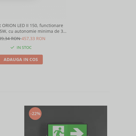
 ORION LED II 150, functionare
15W, cu autonomie minima de 3h
erea tensiunii de retea, cu test
89,34 RON
457,33 RON
stenta de incalzire, Intelight
IN STOC
91525
ADAUGA IN COS
-22%