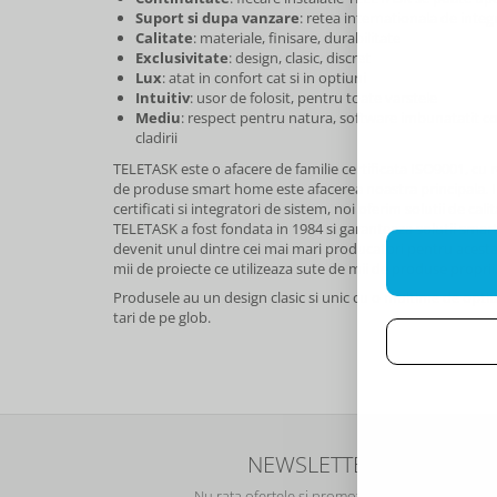
Suport si dupa vanzare
: retea internationala de integ
Calitate
: materiale, finisare, durabilitate
Exclusivitate
: design, clasic, discret
Lux
: atat in confort cat si in optiuni
Intuitiv
: usor de folosit, pentru toate varstele
Mediu
: respect pentru natura, software imbunatatit co
cladirii
TELETASK este o afacere de familie certificata ISO9001, cu 
de produse smart home este afacerea noastra principala. I
certificati si integratori de sistem, noi oferim solutii de cal
TELETASK a fost fondata in 1984 si garanteaza solutii smart
devenit unul dintre cei mai mari producatori pentru acesta
mii de proiecte ce utilizeaza sute de mii de produse propri
Produsele au un design clasic si unic cu o multime de optiun
tari de pe glob.
NEWSLETTER
Nu rata ofertele si promotiile noastre