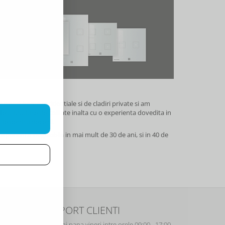
 smart home rezidentiale si de cladiri private si am
era produse de calitate inalta cu o experienta dovedita in
ite pentru decenii.
xperienta inegalabila in mai mult de 30 de ani, si in 40 de
SUPORT CLIENTI
rogram de lucru de luni pana vineri intre orele 09:00 - 17:00.