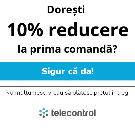
ratori de sistem si parteneri
Dorești
10% reducere
nstant pentru a mari eficienta energetica a
la prima comandă?
resedinta in Gent, Belgia. Designul si producerea
mpreuna cu o retea globala de distribuitori
itate inalta cu servicii de consultanta inainte si dupa vanzare.
 home de calitate ridicata si sigure. Suntem un pionier pe piata sistemelor de
 piata. TELETASK este compania cu cea mai lunga experienta din lume si iti of
Sigur că da!
i. Produsele noastre functioneaza 24 ore pe zi si 7 zile pe saptamana. Constru
i si o calitate excelenta. TELETASK a devenit un partener de incredere cu o e
Nu mulțumesc, vreau să plătesc prețul întreg.
SOCIAL
Urmareste-ne in social media
P