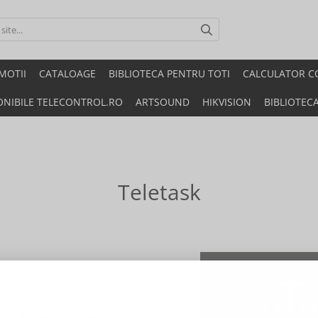
MOTII
CATALOAGE
BIBLIOTECA PENTRU TOTI
CALCULATOR C
ONIBILE TELECONTROL.RO
ARTSOUND
HIKVISION
BIBLIOTEC
Teletask
data la noile optiuni dezvoltate