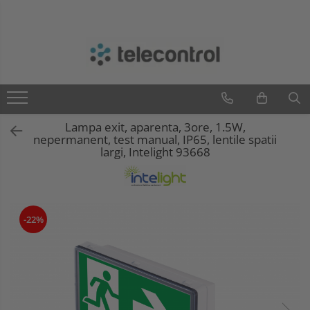
Branduri
Teleco Automation
Teletask
Artsound
Lampa exit, aparenta, 3ore, 1.5W,
Intelight
nepermanent, test manual, IP65, lentile spatii
Hikvision
largi, Intelight 93668
-22%