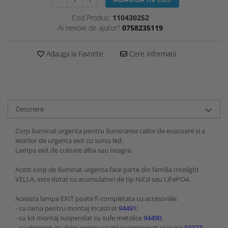
Cod Produs:
110430252
Ai nevoie de ajutor?
0758235119
Adauga la Favorite
Cere informatii
Descriere
Corp iluminat urgenta pentru iluminarea cailor de evacuare si a
iesirilor de urgenta exit cu sursa led.
Lampa exit de culoare alba sau neagra.
Acest corp de iluminat urgenta face parte din familia Intelight
VELLA, este dotat cu acumulatori de tip NiCd sau LiFePO4.
Aceasta lampa EXIT poate fi completata cu accesoriile:
- cu rama pentru montaj incastrat
94491
;
- cu kit montaj suspendat cu sufe metalice
94490
;
- cu element incalzire pentru spatii cu temperaturi joase
93327
;