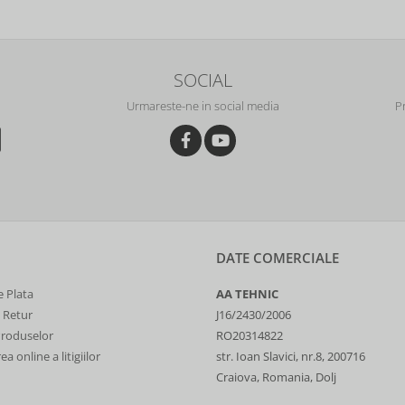
SOCIAL
Urmareste-ne in social media
P
DATE COMERCIALE
 Plata
AA TEHNIC
e Retur
J16/2430/2006
Produselor
RO20314822
a online a litigiilor
str. Ioan Slavici, nr.8, 200716
Craiova, Romania, Dolj