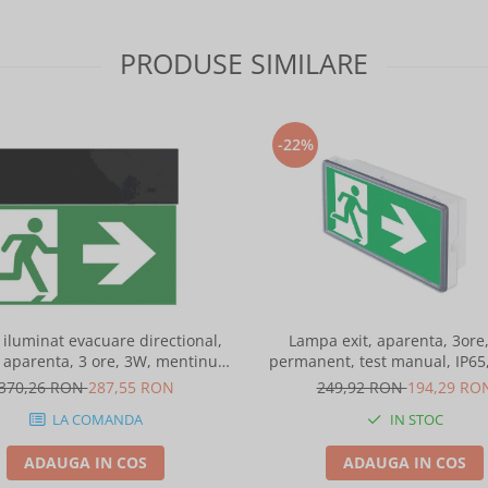
PRODUSE SIMILARE
-22%
iluminat evacuare directional,
Lampa exit, aparenta, 3ore
 aparenta, 3 ore, 3W, mentinut,
permanent, test manual, IP65,
test automat, IP20, Intelight 90085
spatii largi, Intelight 93
370,26 RON
287,55 RON
249,92 RON
194,29 RO
LA COMANDA
IN STOC
ADAUGA IN COS
ADAUGA IN COS