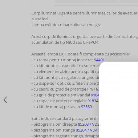
Corp iluminat urgenta pentru iluminarea cailor de evacuare s
sursa led.
Lampa exit de culoare alba sau neagra.
Acest corp de iluminat urgenta face parte din familia Intel
acumulatori de tip NiCd sau LiFePO4.
Aceasta lampa EXIT poate fi completata cu accesoriile:
- cu rama pentru montaj incastrat
94491
;
- cu kit montaj suspendat cu sufe metalice
94490
;
- cu element incalzire pentru spatii cu temperaturi joase
93
- cu kit montaj cu regalarea unghiului intre 0-90 grade
9360
- cu dispersor optic cu 2 fete vizibile de
EXIT 93601
;
- cu cadru cu grad de protrcție IP67
93780
/
93781
;
- cu grila de protectie antivandal
91840
;
- cu capac de protecție reglabil
91834
;
- cu kit de montaj pe tavan
93569
;
Sunt incluse standard pictograme directionale de tip:
- pictograma om dreapta
85203 / VD3
x 1 bucata;
- pictograma om stanga
85204 / VD4
x 1 bucata;
- pictograma sageata stanga, dreapta, sus, jos
85205 / VD5