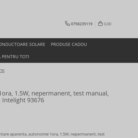
0758235119
0,00
ONDUCTOARE SOLARE
PRODUSE CADOU
A PENTRU TOTI
676
 1ora, 1.5W, nepermanent, test manual,
i, Intelight 93676
ontare aparenta, autonomie 1ora, 1.5W, nepermanent, test