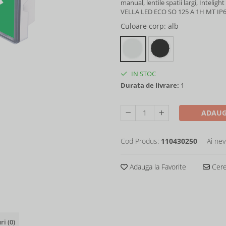
manual, lentile spatii largi, Intelight
VELLA LED ECO SO 125 A 1H MT IP
Culoare corp
: alb
IN STOC
Durata de livrare:
1
ADAUG
Cod Produs:
110430250
Ai nev
Adauga la Favorite
Cere 
uri
(0)