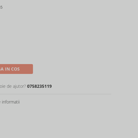
65
A IN COS
oie de ajutor?
0758235119
informatii