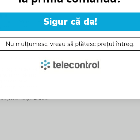
ipul:
Sigur că da!
ensiunile 125mm x 125mm;
le 250mm x 125mm;
le 250mm x 125mm;
mm x 125mm sau
HIDRANT
Nu mulțumesc, vreau să plătesc prețul întreg.
etc.) in care este disponibil acest
 pictograme de tip exit;
e nu se mai folosesc
spatii deschise;
olosesc pictogramele.
C, certificat igiena si fise