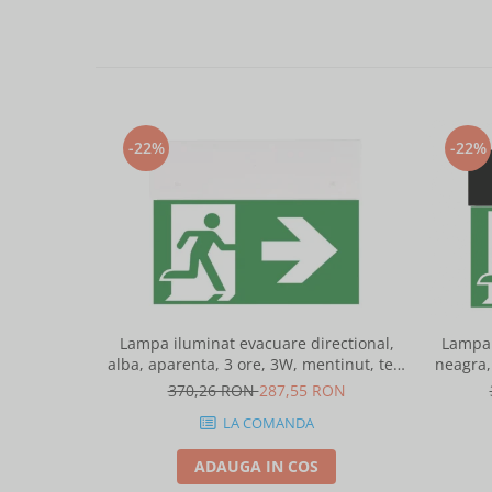
-22%
-22%
Lampa iluminat evacuare directional,
Lampa 
alba, aparenta, 3 ore, 3W, mentinut, test
neagra,
automat, IP20, Intelight 90385
370,26 RON
287,55 RON
LA COMANDA
ADAUGA IN COS