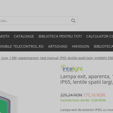
MOTII
CATALOAGE
BIBLIOTECA PENTRU TOTI
CALCULATOR C
ONIBILE TELECONTROL.RO
ARTSOUND
HIKVISION
BIBLIOTEC
1ora, 1.5W, nepermanent, test manual, IP65, lentile spatii largi, Intelight 93
Lampa exit, aparenta,
IP65, lentile spatii larg
225,24 RON
175,16 RON
Include taxa verde - 0,60 RON
Lampa exit de exterior IP65, cu m