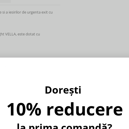
i a iesirilor de urgenta exit cu
ight VELLA, este dotat cu
327
;
5
/
91992
;
Dorești
10% reducere
la prima comandă?
x 2 bucati.