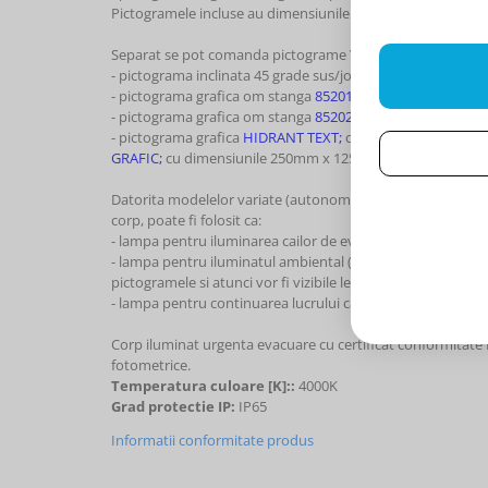
Pictogramele incluse au dimensiunile de 125mm x 125mm.
Separat se pot comanda pictograme VELLA / Directo S de t
- pictograma inclinata 45 grade sus/jos
85206 / VD6
cu dim
- pictograma grafica om stanga
85201 / VD1
cu dimensiuni
- pictograma grafica om stanga
85202 / VD2
cu dimensiuni
- pictograma grafica
HIDRANT TEXT;
cu dimensiunile 250
GRAFIC;
cu dimensiunile 250mm x 125mm.
Datorita modelelor variate (autonomii, puteri, flux, lentile, 
corp, poate fi folosit ca:
- lampa pentru iluminarea cailor de evacuare fiind dotat cu
- lampa pentru iluminatul ambiental (antipanica) caz in car
pictogramele si atunci vor fi vizibile lentilele optice pentru 
- lampa pentru continuarea lucrului caz in care nu se mai f
Corp iluminat urgenta evacuare cu certificat conformitate Do
fotometrice.
Temperatura culoare [K]::
4000K
Grad protectie IP:
IP65
Informatii conformitate produs