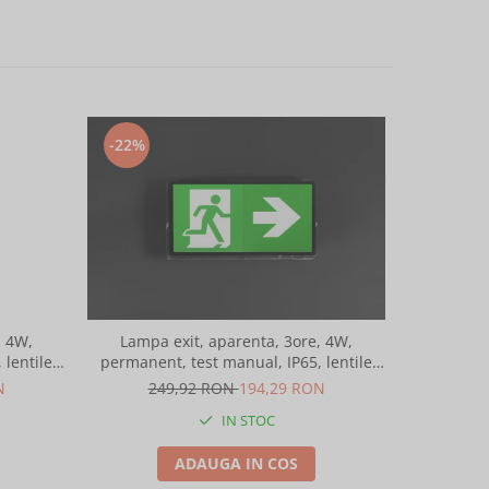
-22%
-22%
, 4W,
Lampa exit, aparenta, 3ore, 4W,
Lampa 
 lentile
permanent, test manual, IP65, lentile
permanent
667
spatii largi, Intelight 93672
spat
N
249,92 RON
194,29 RON
28
IN STOC
ADAUGA IN COS