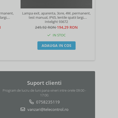
ermanent,
Lampa exit, aparenta, 3ore, 4W, permanent,
Lampa exit,
largi,
test manual, IP65, lentile spatii largi,
test manu
Intelight 93672
N
249,92 RON
194,29 RON
28
IN STOC
ADAUGA IN COS
Suport clienti
Program de lucru de luni pana vineri intre orele 09:00 -
17:00.
0758235119
vanzari@telecontrol.ro