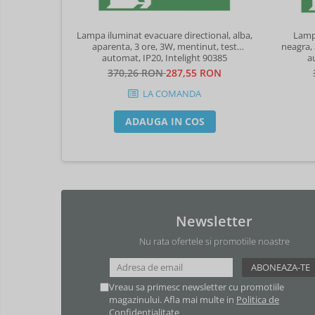
Lampa iluminat evacuare directional, alba,
Lampa
aparenta, 3 ore, 3W, mentinut, test
neagra, 
automat, IP20, Intelight 90385
370,26 RON
287,55 RON
LA COMANDA
ADAUGA IN COS
Newsletter
Nu rata ofertele si promotiile noastre
Vreau sa primesc newsletter cu promotiile
magazinului. Afla mai multe in
Politica de
Confidentialitate