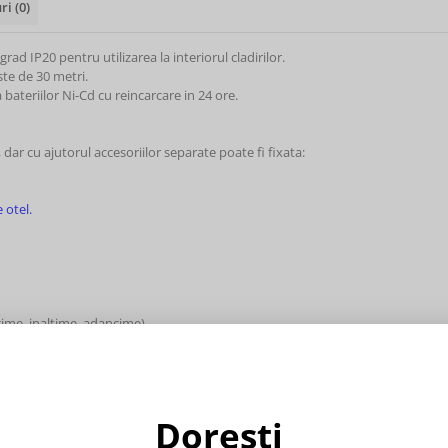
uri
(0)
d IP20 pentru utilizarea la interiorul cladirilor.
este de 30 metri.
bateriilor Ni-Cd cu reincarcare in 24 ore.
ar cu ajutorul accesoriilor separate poate fi fixata:
 otel.
ime, inaltime, adancime).
g.
 de igiena si fisiere fotometrice.
Dorești