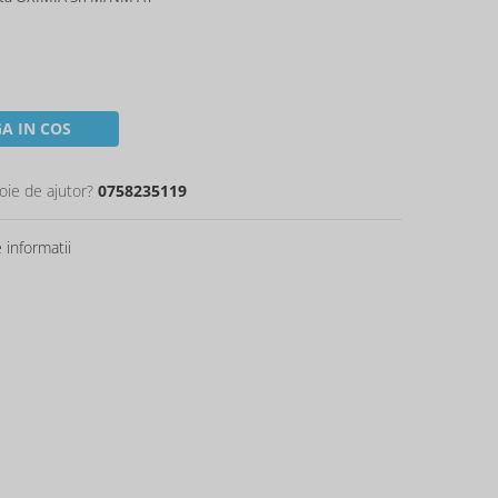
A IN COS
oie de ajutor?
0758235119
informatii