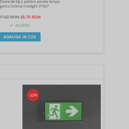
fixare de tip L pentru perete lampa
enta Oximia Intelight 97437
37,02 RON
28,70 RON
IN STOC
ADAUGA IN COS
-22%
-22%