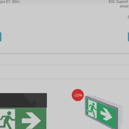
jos E7, 30m,
EOL Suport 
emerg
N
-22%