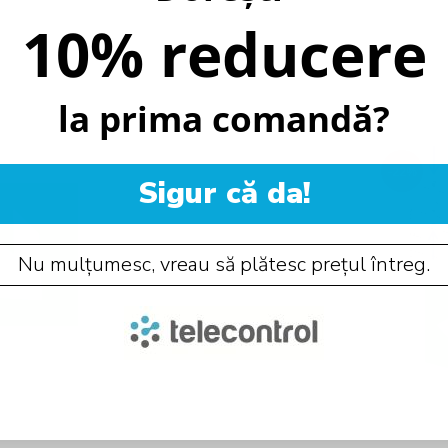
10% reducere
la prima comandă?
-22%
Sigur că da!
Nu mulțumesc, vreau să plătesc prețul întreg.