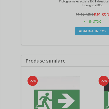
Pictograma evacuare EXIT dreapta 
Intelight 98000
11,10 RON
8,61 RO
IN STOC
ADAUGA IN COS
Produse similare
-22%
-22%