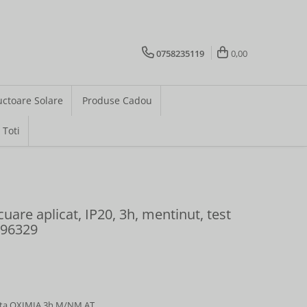
0758235119
0,00
uctoare Solare
Produse Cadou
 Toti
uare aplicat, IP20, 3h, mentinut, test
 96329
nta OXIMIA 3h M/NM AT