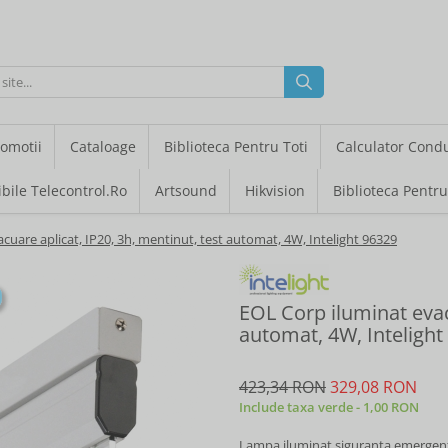
omotii
Cataloage
Biblioteca Pentru Toti
Calculator Cond
bile Telecontrol.ro
Artsound
Hikvision
Biblioteca Pentru
cuare aplicat, IP20, 3h, mentinut, test automat, 4W, Intelight 96329
EOL Corp iluminat evac
automat, 4W, Intelight
423,34 RON
329,08 RON
Include taxa verde - 1,00 RON
Lampa iluminat siguranta emerge