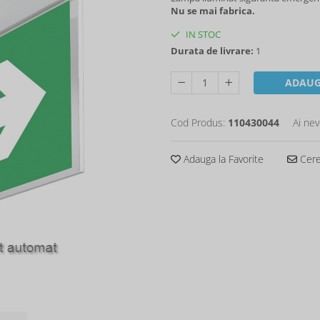
Nu se mai fabrica.
IN STOC
Durata de livrare:
1
ADAUG
Cod Produs:
110430044
Ai nev
Adauga la Favorite
Cere 