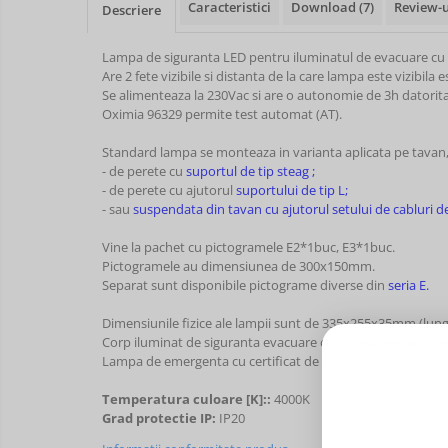
Caracteristici
Download (7)
Review-
Descriere
Lampa de siguranta LED pentru iluminatul de evacuare cu gra
Are 2 fete vizibile si distanta de la care lampa este vizibila 
Se alimenteaza la 230Vac si are o autonomie de 3h datorita 
Oximia 96329 permite test automat (AT).
Standard lampa se monteaza in varianta aplicata pe tavan, d
- de perete cu
suportul de tip steag ;
- de perete cu ajutorul
suportului de tip L;
- sau
suspendata din tavan cu ajutorul setului de cabluri de
Vine la pachet cu pictogramele E2*1buc, E3*1buc.
Pictogramele au dimensiunea de 300x150mm.
Separat sunt disponibile pictograme diverse din
seria E.
Dimensiunile fizice ale lampii sunt de 335x255x35mm (lung
Corp iluminat de siguranta evacuare cu o greutate de 1.2k
Lampa de emergenta cu certificat de conformitate, certificat
Temperatura culoare [K]::
4000K
Grad protectie IP:
IP20