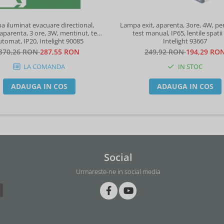
 iluminat evacuare directional,
Lampa exit, aparenta, 3ore, 4W, p
aparenta, 3 ore, 3W, mentinut, test
test manual, IP65, lentile spatii 
automat, IP20, Intelight 90085
Intelight 93667
370,26 RON
287,55 RON
249,92 RON
194,29 RO
LA COMANDA
IN STOC
ADAUGA IN COS
ADAUGA IN COS
Social
Urmareste-ne in social media