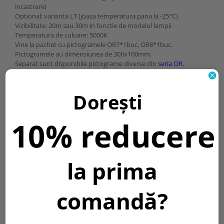
incastrare)
Optional: varianta LT (joasa temperatura pana la -25°C)
Vizibilitate: 20m sau 30m in functie de modelul lampii
Temperatura de culoare: 5000K
Vine la pachet cu pictogramele OR7*1buc, OR8*1buc.
Pictogramele au dimensiunea de 300x100mm.
Separat sunt disponibile pictograme diverse din
seria OR.
Se poate monta cadrul de fixare
Cadru fixare
Dorești
Si pictogramele cu dimensiunea de 300x150mm.
Separat sunt disponibile pictograme diverse din
seria E.
10% reducere
Temperatura culoare [K]::
5000K
Grad protectie IP:
IP65
Informatii conformitate produs
la prima
Caracteristici
comandă?
Download (6)
Review-uri
(0)