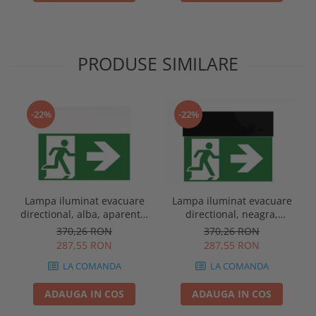
PRODUSE SIMILARE
-22%
-22%
Lampa iluminat evacuare
Lampa iluminat evacuare
directional, alba, aparenta,
directional, neagra,
3 ore, 3W, mentinut, test
aparenta, 3 ore, 3W,
370,26 RON
370,26 RON
automat, IP20, Intelight
mentinut, test automat,
287,55 RON
287,55 RON
90385
IP20, Intelight 90085
LA COMANDA
LA COMANDA
ADAUGA IN COS
ADAUGA IN COS