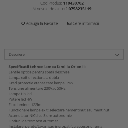
Cod Produs:
110430702
Ai nevoie de ajutor?
0758235119
Adauga la Favorite
Cere informatii
Descriere
Specificatii tehnce lampa familia Orion II:
Lentile optice pentru spatii deschise
Lampa exit directionala dubla
Grad protectie etanseitate lampa IP65
Tensiune alimentare 230Vac 50Hz
Lampa tip led
Putere led 4W
Flux luminos 122lm
Functionare lampa exit: selectare nementinut sau mentinut
Acumulator NiCd cu 3 ore autonomie
Optiuni de test: test automat
Instalare: perete/tavan sau ingropat (cu accesoriu rama