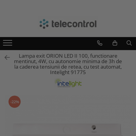
Toate Produsele
Branduri
Antipanica
Teleco Automation
Evacuare
Teletask
Accesorii si pictograme
Artsound
Lampa exit ORION LED II 100, functionare
Baterii pentru kit de emergenta
Intelight
mentinut, 4W, cu autonomie minima de 3h de
Continuarea lucrului
Hikvision
la caderea tensiunii de retea, cu test automat,
Intelight 91775
Continuarea lucrului extraluminos
Kit baterii lampi led 2h
Kit baterii lampi led 3h
Kit emergenta lampi fluorescente
-22%
Centrala de baterii
Iluminat general
Impamantare
Tablouri