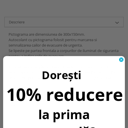
Descriere
Pictograma are dimensiunea de 300x150mm.
Autocolant cu pictograma folosit pentru marcarea si
semnalizarea cailor de evacuare de urgenta.
Se lipeste pe partea frontala a corpurilor de iluminat de siguranta
pentru a indica caile de evacuare.
Pictograma vizibila de la o distanta de 30 metri liniari.
Indicatoarele suplimentare cu sageti necesare pentru
Dorești
evacuarea de urgenta indeplinesc cerintele ISO 3864-1, ISO
3864-4 (proprietati fotometrice) si EN ISO 7010 (proiectare).
10% reducere
Separat sunt disponibile pictograme diverse din
seria E.
Temperatura culoare [K]::
nu e cazul
Grad protectie IP:
nu e cazul
la prima
Informatii conformitate produs
Caracteristici