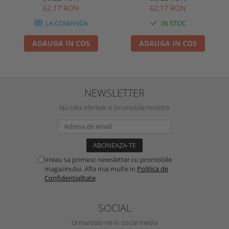
VELLA sau Orion Intelight
VELLA sau Orion Intelight
62,17 RON
62,17 RON
93605
91992
LA COMANDA
IN STOC
ADAUGA IN COS
ADAUGA IN COS
NEWSLETTER
Nu rata ofertele si promotiile noastre
Vreau sa primesc newsletter cu promotiile
magazinului. Afla mai multe in
Politica de
Confidentialitate
SOCIAL
Urmareste-ne in social media