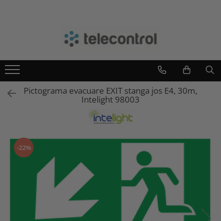
Branduri
Teleco Automation
Teletask
Artsound
Pictograma evacuare EXIT stanga jos E4, 30m,
Intelight
Intelight 98003
Hikvision
-22%