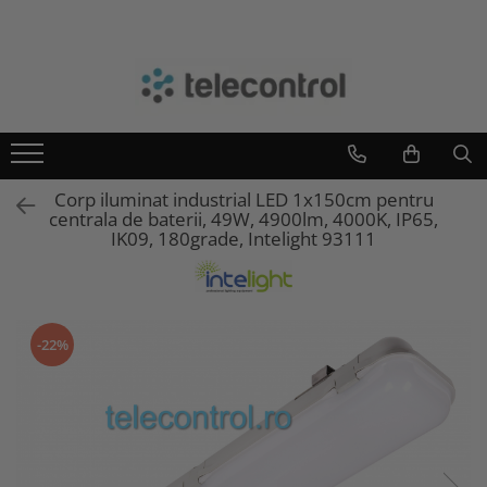
Branduri
Teleco Automation
Teletask
Artsound
Corp iluminat industrial LED 1x150cm pentru
Intelight
centrala de baterii, 49W, 4900lm, 4000K, IP65,
Hikvision
IK09, 180grade, Intelight 93111
-22%