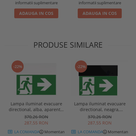
informatii suplimentare
informatii suplimentare
ADAUGA IN COS
ADAUGA IN COS
PRODUSE SIMILARE
-22%
-22%
Lampa iluminat evacuare
Lampa iluminat evacuare
directional, alba, aparenta,
directional, neagra,
3 ore, 3W, mentinut, test
aparenta, 3 ore, 3W,
370,26 RON
370,26 RON
automat, IP20, Intelight
mentinut, test automat,
287,55 RON
287,55 RON
90385
IP20, Intelight 90085
LA COMANDA
Momentan
LA COMANDA
Momentan