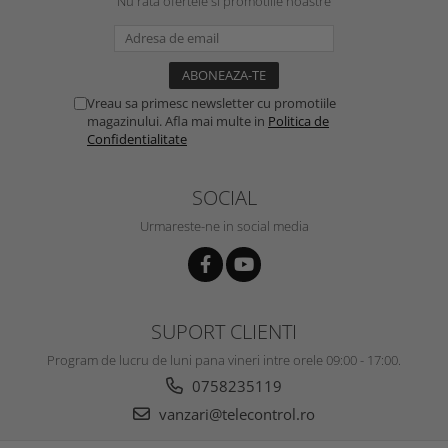
Nu rata ofertele si promotiile noastre
Vreau sa primesc newsletter cu promotiile
magazinului. Afla mai multe in
Politica de
Confidentialitate
SOCIAL
Urmareste-ne in social media
SUPORT CLIENTI
Program de lucru de luni pana vineri intre orele 09:00 - 17:00.
0758235119
vanzari@telecontrol.ro