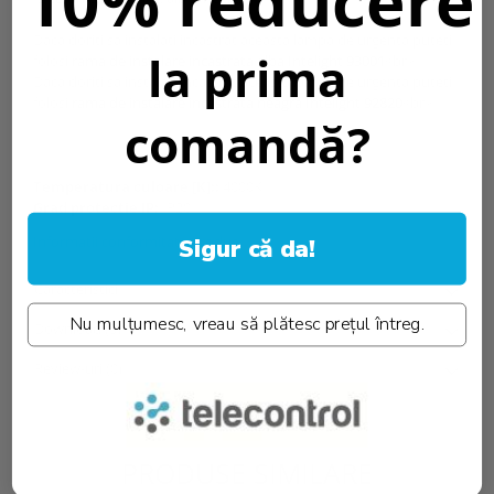
10% reducere
Daca doriti sa instalati incastrat aceasta lampa de urgenta puteti
la prima
folosi
rama de instalare incastrata alba Intelight 93001
<br>
Daca doriti sa instalati incastrat aceasta lampa de urgenta puteti
folosi
rama de instalare incastrata neagra Intelight 92820
<br>
comandă?
Temperatura culoare [K]::
4000K
Grad protectie IP:
IP20
Informatii conformitate produs
Sigur că da!
Caracteristici
Nu mulțumesc, vreau să plătesc prețul întreg.
Download (5)
Review-uri
(0)
PRODUSE SIMILARE