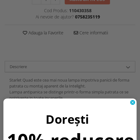
Cod Produs:
110430358
Ai nevoie de ajutor?
0758235119
Adauga la Favorite
Cere informatii
Descriere
Starlet Quad este cea mai noua lampa impotriva panicii de forma
patrata cu montaj aparent de la Intelight.
Lampa antipanica se distinge printr-o forma simpla patrata ce se
potriveste in toate incaperile.
Cele mai importante caracteristici ale lampii antipanica Starlet
Quad sunt:
Dorești
-lentile optice variate pentru zone deschise, coridoare, zone
deschise inalte, si coridoare inalte;
-fluxuri luminoase variate: 150,250 si 350lm;
-montaj aparent sau incastrat;
-2 culori disponibile: alb si negru.