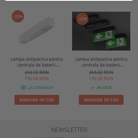
-22%
-22%
Lampa antipanica pentru
Lampa antipanica pentru
centrala de baterii,
centrala de baterii,
aparenta, 3.5W, test prin
aparenta, 3.5W, test prin
253,02 RON
253,02 RON
centrala baterii, IP54, lentile
centrala baterii, IP54, lentile
196,68 RON
196,68 RON
spatii largi, Intelight 94549
spatii largi, Intelight 94550
IN STOC
LA COMANDA
ADAUGA IN COS
ADAUGA IN COS
NEWSLETTER