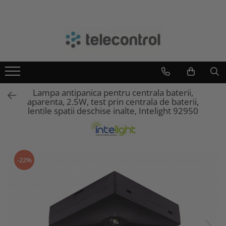
Toate Produsele
Branduri
Antipanica
Teleco Automation
Evacuare
Teletask
Accesorii si pictograme
Artsound
Lampa antipanica pentru centrala baterii,
Baterii pentru kit de emergenta
Intelight
aparenta, 2.5W, test prin centrala de baterii,
Continuarea lucrului
Hikvision
lentile spatii deschise inalte, Intelight 92950
Continuarea lucrului extraluminos
Kit baterii lampi led 2h
Kit baterii lampi led 3h
Kit emergenta lampi fluorescente
-22%
Centrala de baterii
Iluminat general
Impamantare
Tablouri