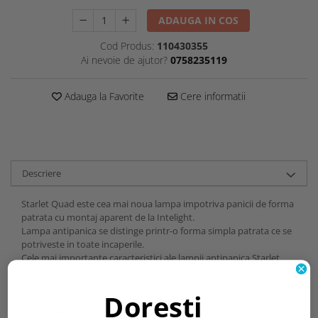
ADAUGA IN COS
Cod Produs:
110430355
Ai nevoie de ajutor?
0758235119
Adauga la Favorite
Cere informatii
Descriere
Starlet Quad este cea mai noua lampa impotriva panicii de forma
patrata cu montaj aparent de la Intelight.
Lampa antipanica se distinge printr-o forma simpla patrata ce se
potriveste in toate incaperile.
Cele mai importante caracteristici ale lampii antipanica Starlet
Quad sunt:
-lentile optice variate pentru zone deschise, coridoare, zone
Dorești
deschise inalte, si coridoare inalte;
-fluxuri luminoase variate: 150,250 si 350lm;