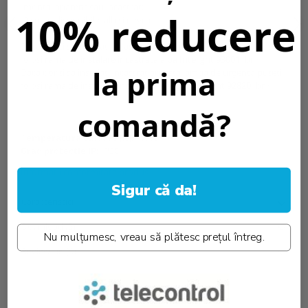
-montaj aparent sau incastrat;
10% reducere
-2 culori disponibile: alb si negru.
Daca doriti sa instalati incastrat aceasta lampa de urgenta puteti
folosi
rama de instalare incastrata alba Intelight 93001
<br>
la prima
Daca doriti sa instalati incastrat aceasta lampa de urgenta puteti
folosi
rama de instalare incastrata neagra Intelight 92820
<br>
comandă?
Temperatura culoare [K]::
4000K
Grad protectie IP:
IP20
Informatii conformitate produs
Sigur că da!
Caracteristici
Download (5)
Nu mulțumesc, vreau să plătesc prețul întreg.
Review-uri
(0)