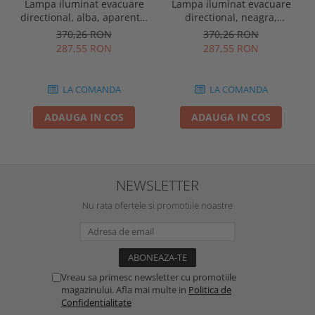
Lampa iluminat evacuare
Lampa iluminat evacuare
directional, alba, aparenta,
directional, neagra,
3 ore, 3W, mentinut, test
aparenta, 3 ore, 3W,
370,26 RON
370,26 RON
automat, IP20, Intelight
mentinut, test automat,
287,55 RON
287,55 RON
90385
IP20, Intelight 90085
LA COMANDA
LA COMANDA
ADAUGA IN COS
ADAUGA IN COS
NEWSLETTER
Nu rata ofertele si promotiile noastre
Vreau sa primesc newsletter cu promotiile
magazinului. Afla mai multe in
Politica de
Confidentialitate