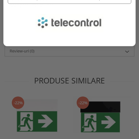
Grad protectie IP:
IP54
Informatii conformitate produs
Caracteristici
Download (9)
Review-uri
(0)
PRODUSE SIMILARE
-22%
-22%