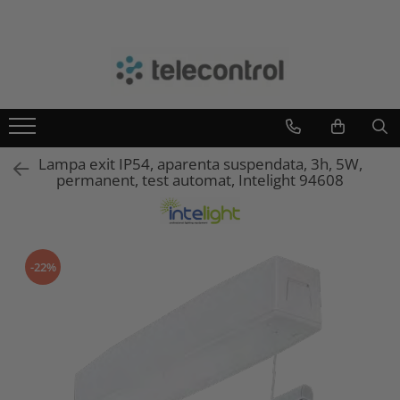
Branduri
Teleco Automation
Teletask
Artsound
Lampa exit IP54, aparenta suspendata, 3h, 5W,
Intelight
permanent, test automat, Intelight 94608
Hikvision
-22%