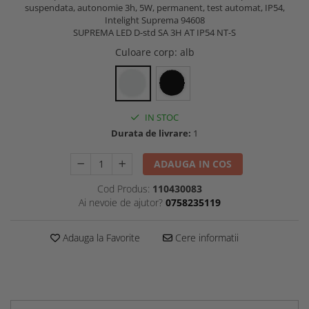
suspendata, autonomie 3h, 5W, permanent, test automat, IP54,
Intelight Suprema 94608
SUPREMA LED D-std SA 3H AT IP54 NT-S
Culoare corp
: alb
IN STOC
Durata de livrare:
1
ADAUGA IN COS
Cod Produs:
110430083
Ai nevoie de ajutor?
0758235119
Adauga la Favorite
Cere informatii