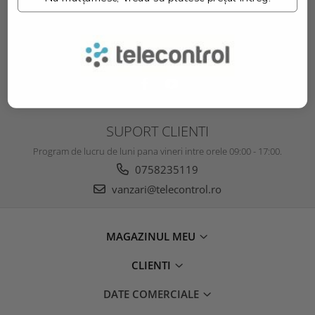
SOCIAL
Urmareste-ne in social media
SUPORT CLIENTI
Program de lucru de luni pana vineri intre orele 09:00 - 17:00.
0758235119
vanzari@telecontrol.ro
MAGAZINUL MEU
CLIENTI
DATE COMERCIALE