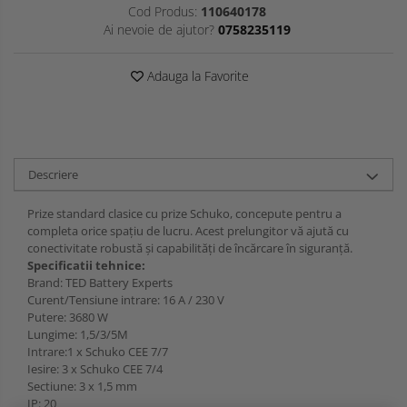
Cod Produs:
110640178
Ai nevoie de ajutor?
0758235119
Adauga la Favorite
Descriere
Prize standard clasice cu prize Schuko, concepute pentru a
completa orice spațiu de lucru. Acest prelungitor vă ajută cu
conectivitate robustă și capabilități de încărcare în siguranță.
Specificatii tehnice:
Brand: TED Battery Experts
Curent/Tensiune intrare: 16 A / 230 V
Putere: 3680 W
Lungime: 1,5/3/5M
Intrare:1 x Schuko CEE 7/7
Iesire: 3 x Schuko CEE 7/4
Sectiune: 3 x 1,5 mm
IP: 20