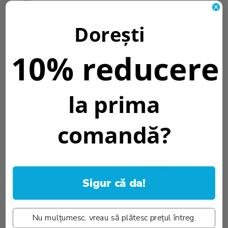
Informatii conformitate produs
Dorești
Review-uri
(0)
10% reducere
Produse similare
la prima
comandă?
-25%
-25%
Sigur că da!
Profil aluminiu banda led, de
Senzor miscare PIR, aplicat,
Nu mulțumesc, vreau să plătesc prețul întreg.
colt exterior cu margini,
exterior, IP65, miniatura, alb,