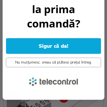
Grad protectie IP:
IP20
la prima
Bucati in cutie::
50
Bucati in pachet::
1
Material 1::
Plastic
comandă?
Material 2::
Plastic
Cicluri On/Off::
100000 x
Temperatura::
20°C / +40°C
Garantie::
2 Ani
Greutate::
170 gr., 90 gr., 130 gr.
Sigur că da!
Informatii conformitate produs
Review-uri
(0)
Nu mulțumesc, vreau să plătesc prețul întreg.
Produse similare
-25%
-21%