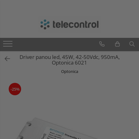
Branduri
Teleco Automation
Teletask
Artsound
Driver panou led, 45W, 42-50Vdc, 950mA,
Intelight
Optonica 6021
Hikvision
Optonica
-25%