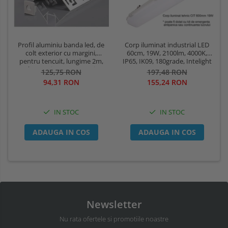
Profil aluminiu banda led, de
Corp iluminat industrial LED
colt exterior cu margini,
60cm, 19W, 2100lm, 4000K,
pentru tencuit, lungime 2m,
IP65, IK09, 180grade, Intelight
culoare gri natur, Optonica
93101
125,75 RON
197,48 RON
5165
94,31 RON
155,24 RON
IN STOC
IN STOC
ADAUGA IN COS
ADAUGA IN COS
Newsletter
Nu rata ofertele si promotiile noastre