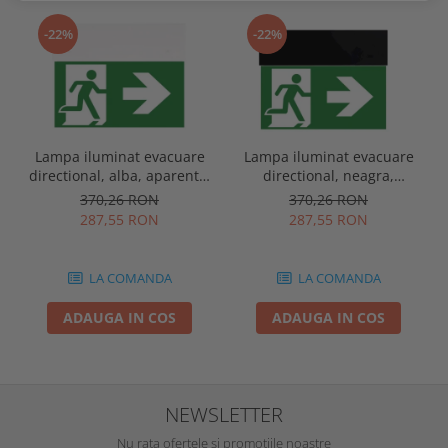
-22%
-22%
Lampa iluminat evacuare
Lampa iluminat evacuare
directional, alba, aparenta,
directional, neagra,
3 ore, 3W, mentinut, test
aparenta, 3 ore, 3W,
370,26 RON
370,26 RON
automat, IP20, Intelight
mentinut, test automat,
287,55 RON
287,55 RON
90385
IP20, Intelight 90085
LA COMANDA
LA COMANDA
ADAUGA IN COS
ADAUGA IN COS
NEWSLETTER
Nu rata ofertele si promotiile noastre