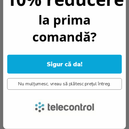
Grad protectie IP:
IP20
Bucati in cutie::
10
la prima
Bucati in pachet::
1
Capacitate luminoasa la finalul duratei de viata::
70%
Fara mercur::
Da
comandă?
Tip montare::
Instalație pe perete
Cicluri On/Off::
100000 x
Frecventa de lucru::
50-60Hz
Putere::
3W
Factor putere 2::
0.5
Dimensiuni pachet::
380x190x30 mm
Sigur că da!
Temperatura::
30°C / +50°C
Greutate::
998 gr.
Informatii conformitate produs
Nu mulțumesc, vreau să plătesc prețul întreg.
Review-uri
(0)
PRODUSE SIMILARE