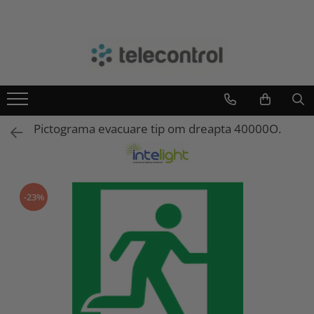
Branduri
Teleco Automation
Teletask
Artsound
Pictograma evacuare tip om dreapta 40000O.
Intelight
Hikvision
-23%