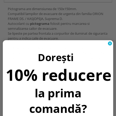
Pictograma are dimensiunea de 150x150mm.
Compatibil lampilor de evacuare de urgenta din familia ORION
FRAME DS. / KASJOPEJA, Suprema D.
Autocolant cu
pictograma
folosit pentru marcarea si
semnalizarea cailor de evacuare.
Se lipeste pe partea frontala a corpurilor de iluminat de siguranta
pentru a indica caile de evacuare.
Pictograma vizibila de la o distanta de 20 metri liniari.
Indicatoarele suplimentare cu sageti necesare pentru
Dorești
evacuarea de urgenta indeplinesc cerintele ISO 3864-1, ISO
3864-4 (proprietati fotometrice) si EN ISO 7010 (proiectare).
10% reducere
Separat sunt disponibile pictograme diverse din
seria OR.
Temperatura culoare [K]::
nu e cazul
la prima
Grad protectie IP:
nu e cazul
Informatii conformitate produs
comandă?
Caracteristici