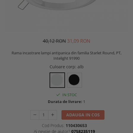
40,12 RON
31,09 RON
Rama incastrare lampi antipanica din familia Starlet Round, PT,
Intelight 91990
Culoare corp
: alb
IN STOC
Durata de livrare:
1
ADAUGA IN COS
Cod Produs:
110430653
Ai nevoie de ajutor?
0758235119