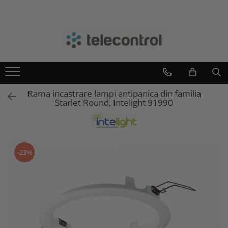
Branduri
Teleco Automation
Teletask
Artsound
Rama incastrare lampi antipanica din familia
Intelight
Starlet Round, Intelight 91990
Hikvision
-23%