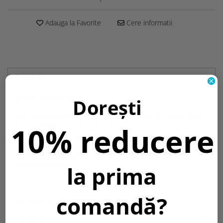
Adauga la Favorite
Cere informatii
Descriere
Specificatii tehnice:
Dorești
Acest kit permite instalarea lampilor antipanica din familia Starlet
10% reducere
Round Intelight in varianta incastrata.
Rama pentru montajul ingropat al lampilor antipanica din familia
Starlet Round
Culori disponibile pentru rama incastrata: alb sau negru
Grad protectie IP:
IP20
la prima
Informatii conformitate produs
comandă?
Caracteristici
Review-uri
(0)