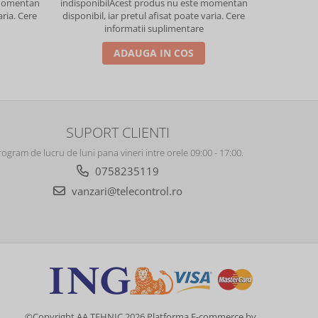
 momentan
indisponibil
Acest produs nu este momentan
indisponibil
aria. Cere
disponibil, iar pretul afisat poate varia. Cere
disponibil, 
informatii suplimentare
i
ADAUGA IN COS
SUPORT CLIENTI
rogram de lucru de luni pana vineri intre orele 09:00 - 17:00.
0758235119
vanzari@telecontrol.ro
©Copyright AA TEHNIC 2026
Platforma E-commerce by