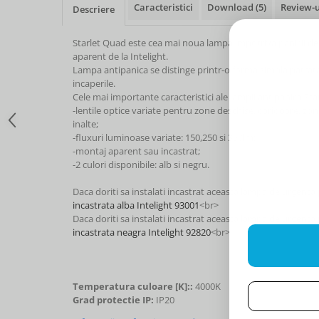
Caracteristici
Download (5)
Review-
Descriere
Starlet Quad este cea mai noua lampa impotriva panicii d
aparent de la Intelight.
Lampa antipanica se distinge printr-o forma simpla patrata
incaperile.
Cele mai importante caracteristici ale lampii antipanica St
-lentile optice variate pentru zone deschise, coridoare, zon
inalte;
-fluxuri luminoase variate: 150,250 si 350lm;
-montaj aparent sau incastrat;
-2 culori disponibile: alb si negru.
Daca doriti sa instalati incastrat aceasta lampa de urgenta 
incastrata alba Intelight 93001
<br>
Daca doriti sa instalati incastrat aceasta lampa de urgenta 
incastrata neagra Intelight 92820
<br>
Temperatura culoare [K]::
4000K
Grad protectie IP:
IP20