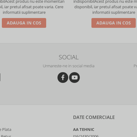
bil
Acest produs nu este momentan
indisponibil
Acest produs nu este
l, iar pretul afisat poate varia. Cere
disponibil, iar pretul afisat poate v
informatii suplimentare
informatii suplimentare
ADAUGA IN COS
ADAUGA IN COS
SOCIAL
Urmareste-ne in social media
P
DATE COMERCIALE
 Plata
AA TEHNIC
e Retur
J16/2430/2006