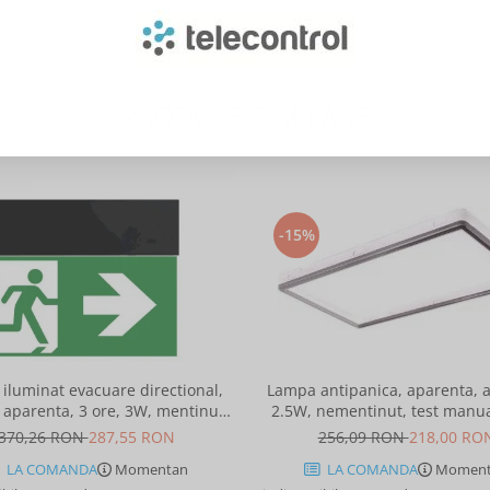
PRODUSE SIMILARE
-15%
iluminat evacuare directional,
Lampa antipanica, aparenta, a
 aparenta, 3 ore, 3W, mentinut,
2.5W, nementinut, test manual
test automat, IP20, Intelight 90085
lentile punct de siguranta, In
370,26 RON
287,55 RON
256,09 RON
218,00 RO
86872
LA COMANDA
Momentan
LA COMANDA
Moment