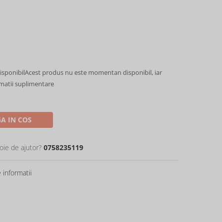
sponibil
Acest produs nu este momentan disponibil, iar
rmatii suplimentare
A IN COS
oie de ajutor?
0758235119
informatii