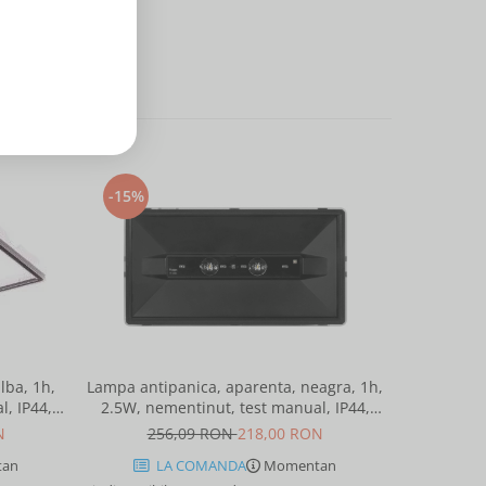
-15%
-23%
lba, 1h,
Lampa antipanica, aparenta, neagra, 1h,
Suport fixa
, IP44,
2.5W, nementinut, test manual, IP44,
0-90 grade, pentru lampa urgenta VE
telight
lentile punct de siguranta, Intelight
sau
N
256,09 RON
218,00 RON
8
86878
an
LA COMANDA
Momentan
L