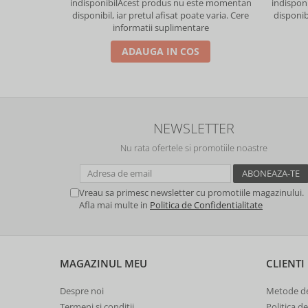
indisponibil
Acest produs nu este momentan
indisponi
disponibil, iar pretul afisat poate varia. Cere
disponibi
informatii suplimentare
ADAUGA IN COS
NEWSLETTER
Nu rata ofertele si promotiile noastre
Vreau sa primesc newsletter cu promotiile magazinului.
Afla mai multe in
Politica de Confidentialitate
MAGAZINUL MEU
CLIENTI
Despre noi
Metode de
Termeni si conditii
Politica d