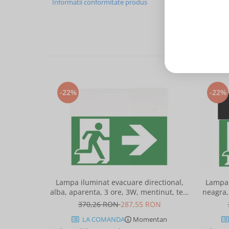
Informatii conformitate produs
-22%
-22%
Lampa iluminat evacuare directional,
Lampa 
alba, aparenta, 3 ore, 3W, mentinut, test
neagra,
automat, IP20, Intelight 90385
370,26 RON
287,55 RON
LA COMANDA
Momentan