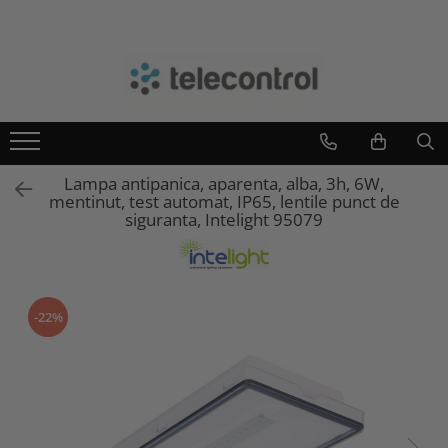
Branduri
Teleco Automation
Teletask
Artsound
Lampa antipanica, aparenta, alba, 3h, 6W,
Intelight
mentinut, test automat, IP65, lentile punct de
Hikvision
siguranta, Intelight 95079
-22%