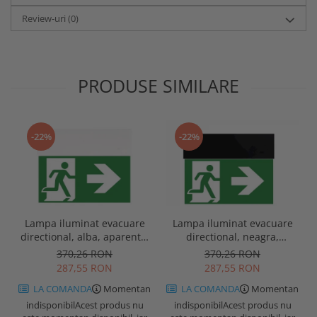
Review-uri
(0)
PRODUSE SIMILARE
-22%
-22%
Lampa iluminat evacuare
Lampa iluminat evacuare
directional, alba, aparenta,
directional, neagra,
3 ore, 3W, mentinut, test
aparenta, 3 ore, 3W,
370,26 RON
370,26 RON
automat, IP20, Intelight
mentinut, test automat,
287,55 RON
287,55 RON
90385
IP20, Intelight 90085
LA COMANDA
Momentan
LA COMANDA
Momentan
indisponibil
Acest produs nu
indisponibil
Acest produs nu