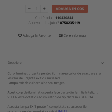
ADAUGA IN COS
Cod Produs:
110430844
Ai nevoie de ajutor?
0758235119
Adauga la Favorite
Cere informatii
Descriere
Corp iluminat urgenta pentru iluminarea cailor de evacuare si a
iesirilor de urgenta exit cu sursa led.
Lampa exit de culoare alba sau neagra.
Acest corp de iluminat urgenta face parte din familia Intelight
VELLA, este dotat cu acumulatori de tip NiCd sau LiFePO4.
Aceasta lampa EXIT poate fi completata cu accesoriile:
- cu rama pentru montaj incastrat
94491
;