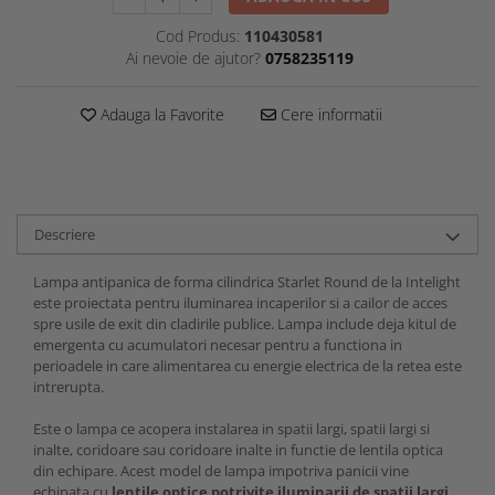
Cod Produs:
110430581
Ai nevoie de ajutor?
0758235119
Adauga la Favorite
Cere informatii
Descriere
Lampa antipanica de forma cilindrica Starlet Round de la Intelight
este proiectata pentru iluminarea incaperilor si a cailor de acces
spre usile de exit din cladirile publice. Lampa include deja kitul de
emergenta cu acumulatori necesar pentru a functiona in
perioadele in care alimentarea cu energie electrica de la retea este
intrerupta.
Este o lampa ce acopera instalarea in spatii largi, spatii largi si
inalte, coridoare sau coridoare inalte in functie de lentila optica
din echipare. Acest model de lampa impotriva panicii vine
echipata cu
lentile optice potrivite iluminarii de spatii largi