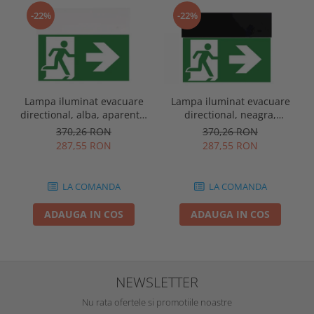
-22%
-22%
Lampa iluminat evacuare
Lampa iluminat evacuare
directional, alba, aparenta,
directional, neagra,
3 ore, 3W, mentinut, test
aparenta, 3 ore, 3W,
370,26 RON
370,26 RON
automat, IP20, Intelight
mentinut, test automat,
287,55 RON
287,55 RON
90385
IP20, Intelight 90085
LA COMANDA
LA COMANDA
ADAUGA IN COS
ADAUGA IN COS
NEWSLETTER
Nu rata ofertele si promotiile noastre