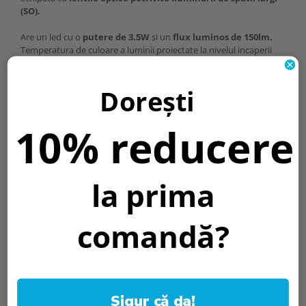
(SO).
Are un led cu o
putere de 3.5W
si un
flux luminos de 150lm.
Temperatura de culoare a luminii proiectate la nivelul incaperii
este de tipul
alb neutru de 5000K.
Carcasa lampii este realizata din policarbonat durabil si asigura
Dorești
un
grad de etanseitate de IP20.
Lampa este gandita pentru
montarea aplicata sau incastrata in combinatie cu o
rama de
10% reducere
incastrare Intelight 91990 sau 90990
care se achizitioneaza
separat.
Lampa impotriva panicii functioneaza in
modul mentinut (M)
, iar
acumulatorul intern asigura o
autonomie de 1 ora
in regim de
la prima
iluminat de urgenta atunci cand
formatarea acumulatorului este
facuta corect
si este de tip
acumulator NiCd.
comandă?
Lampa antipanica poate fi testata in modul de
test manual
(MT)
. Cand lampa este conectata la reteaua electrica si exista
tensiune de alimentare din retea, apasand si mentinand apasat
butonul de TEST vom comuta lampa in modul de lipsa tensiune
retea, martorul led se va stinge si lampa ar trebui sa se aprinda.
Dupa eliberarea butonului de TEST, lampa va reveni la modul de
Sigur că da!