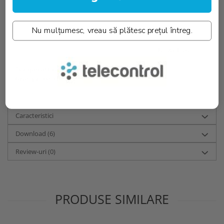
functionare standard.
Aceasta lampa antipanica vine insotita de fisa tehnica si manualul
Nu mulțumesc, vreau să plătesc prețul întreg.
de utilizare in cutie. Declaratia de conformitate, certificatul de
igiena si certificarea CNBOP sau fisele fotometrice se pot
descarca din pagina fiecarui produs la sectiunea
Download. →
Temperatura culoare [K]::
5000K
Grad protectie IP:
IP20
Informatii conformitate produs
Caracteristici
Download (6)
Review-uri
(0)
PRODUSE SIMILARE