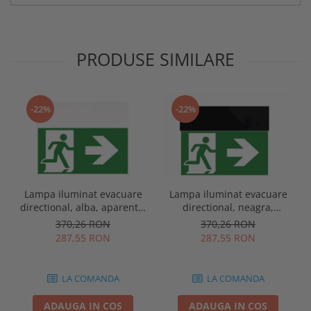
PRODUSE SIMILARE
-22%
-22%
Lampa iluminat evacuare
Lampa iluminat evacuare
directional, alba, aparenta,
directional, neagra,
3 ore, 3W, mentinut, test
aparenta, 3 ore, 3W,
370,26 RON
370,26 RON
automat, IP20, Intelight
mentinut, test automat,
287,55 RON
287,55 RON
90385
IP20, Intelight 90085
LA COMANDA
LA COMANDA
ADAUGA IN COS
ADAUGA IN COS