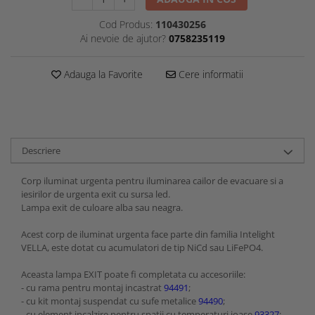
Cod Produs:
110430256
Ai nevoie de ajutor?
0758235119
Adauga la Favorite
Cere informatii
Descriere
Corp iluminat urgenta pentru iluminarea cailor de evacuare si a
iesirilor de urgenta exit cu sursa led.
Lampa exit de culoare alba sau neagra.
Acest corp de iluminat urgenta face parte din familia Intelight
VELLA, este dotat cu acumulatori de tip NiCd sau LiFePO4.
Aceasta lampa EXIT poate fi completata cu accesoriile:
- cu rama pentru montaj incastrat
94491
;
- cu kit montaj suspendat cu sufe metalice
94490
;
- cu element incalzire pentru spatii cu temperaturi joase
93327
;