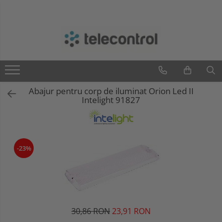
Branduri
Teleco Automation
Teletask
Artsound
Abajur pentru corp de iluminat Orion Led II
Intelight
Intelight 91827
Hikvision
-23%
30,86 RON
23,91 RON