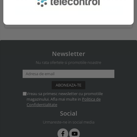
ADAUGA IN COS
ADAUGA IN COS
Newsletter
Nu rata ofertele si promotiile noastre
Vreau sa primesc newsletter cu promotiile
magazinului. Afla mai multe in
Politica de
Confidentialitate
Social
Urmareste-ne in social media