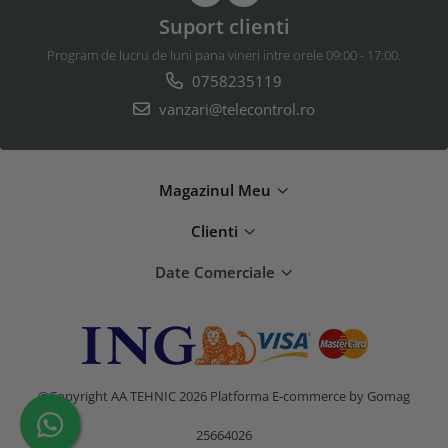
Suport clienti
Program de lucru de luni pana vineri intre orele 09:00 - 17:00.
0758235119
vanzari@telecontrol.ro
Magazinul Meu
Clienti
Date Comerciale
©Copyright AA TEHNIC 2026
Platforma E-commerce by Gomag
25664026