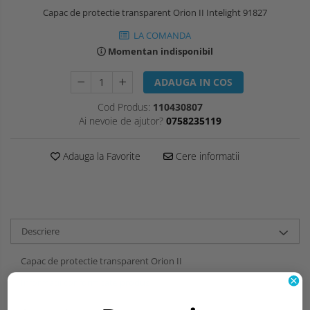
Capac de protectie transparent Orion II Intelight 91827
LA COMANDA
Momentan indisponibil
ADAUGA IN COS
Cod Produs:
110430807
Ai nevoie de ajutor?
0758235119
Adauga la Favorite
Cere informatii
Descriere
Capac de protectie transparent Orion II
Informatii conformitate produs