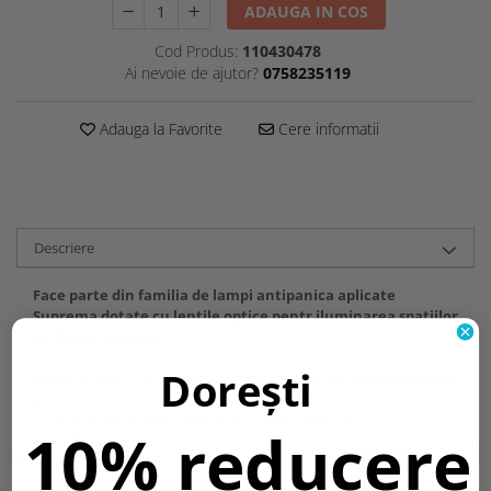
ADAUGA IN COS
Cod Produs:
110430478
Ai nevoie de ajutor?
0758235119
Adauga la Favorite
Cere informatii
Descriere
Face parte din familia de lampi antipanica aplicate
Suprema dotate cu lentile optice pentr iluminarea spatiilor
de forme speciale.
Dorești
Suprema este o lampa iluminat led impotriva panicii caracterizata
prin:
- constructie modulara pentru instalarea aplicata;
10% reducere
- instalare usoara;
- grad de protectie IP54;
- posibilitatea de a folosi optici diferite;