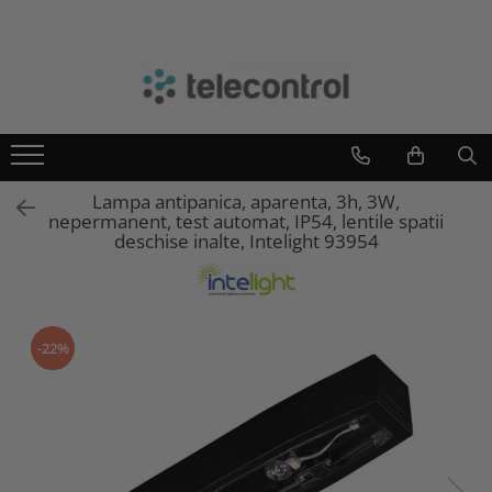
Branduri
Teleco Automation
Teletask
Artsound
Lampa antipanica, aparenta, 3h, 3W,
Intelight
nepermanent, test automat, IP54, lentile spatii
Hikvision
deschise inalte, Intelight 93954
-22%