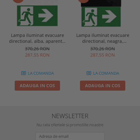
Lampa iluminat evacuare
Lampa iluminat evacuare
directional, alba, aparenta,
directional, neagra,
3 ore, 3W, mentinut, test
aparenta, 3 ore, 3W,
370,26 RON
370,26 RON
automat, IP20, Intelight
mentinut, test automat,
287,55 RON
287,55 RON
90385
IP20, Intelight 90085
LA COMANDA
LA COMANDA
ADAUGA IN COS
ADAUGA IN COS
NEWSLETTER
Nu rata ofertele si promotiile noastre