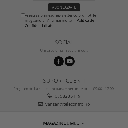
Vreau sa primesc newsletter cu promotiile
magazinului. Afla mai multe in
Politica de
Confidentialitate
SOCIAL
Urmareste-ne in social media
SUPORT CLIENTI
Program de lucru de luni pana vineri intre orele 09:00 - 17:00.
0758235119
vanzari@telecontrol.ro
MAGAZINUL MEU