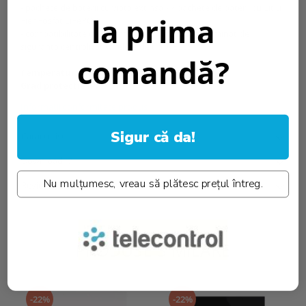
- pachete de baterii cu viata extinsa >> pachete de baterii cu Litiu
la prima
Fier Fosfat LiFePO4;
- compatibilitate cu sistemul de monitorizare iluminat de
siguranta centralizat wireless de tip WELLS;
comandă?
Temperatura culoare [K]::
4000K
Grad protectie IP:
IP54
Informatii conformitate produs
Sigur că da!
Caracteristici
Download (7)
Nu mulțumesc, vreau să plătesc prețul întreg.
Review-uri
(0)
PRODUSE SIMILARE
-22%
-22%