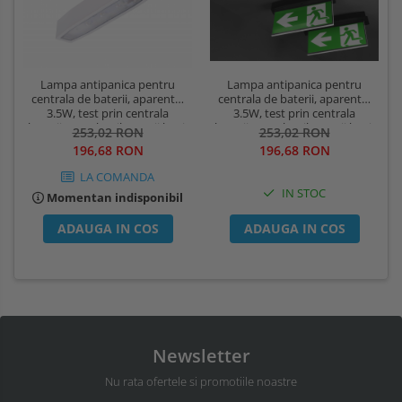
Lampa antipanica pentru
Lampa antipanica pentru
centrala de baterii, aparenta,
centrala de baterii, aparenta,
3.5W, test prin centrala
3.5W, test prin centrala
baterii, IP54, lentile spatii largi,
baterii, IP54, lentile spatii largi,
253,02 RON
253,02 RON
Intelight 94550
Intelight 94549
196,68 RON
196,68 RON
LA COMANDA
IN STOC
Momentan indisponibil
ADAUGA IN COS
ADAUGA IN COS
Newsletter
Nu rata ofertele si promotiile noastre