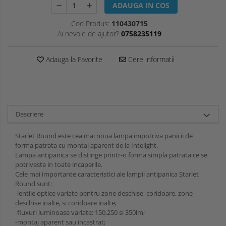
ADAUGA IN COS
Cod Produs:
110430715
Ai nevoie de ajutor?
0758235119
Adauga la Favorite
Cere informatii
Descriere
Starlet Round este cea mai noua lampa impotriva panicii de
forma patrata cu montaj aparent de la Intelight.
Lampa antipanica se distinge printr-o forma simpla patrata ce se
potriveste in toate incaperile.
Cele mai importante caracteristici ale lampii antipanica Starlet
Round sunt:
-lentile optice variate pentru zone deschise, coridoare, zone
deschise inalte, si coridoare inalte;
-fluxuri luminoase variate: 150,250 si 350lm;
-montaj aparent sau incastrat;