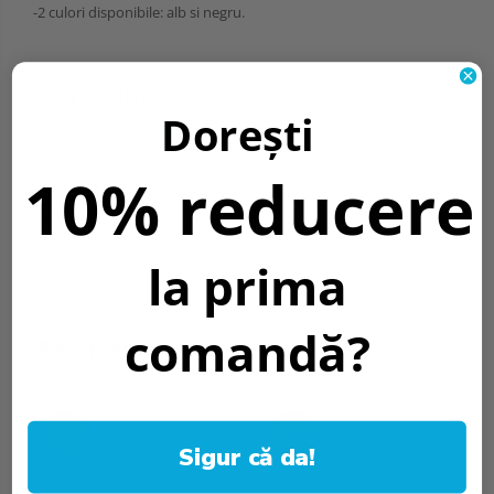
-2 culori disponibile: alb si negru.
Grad protectie IP:
IP20
Dorești
Informatii conformitate produs
10% reducere
Caracteristici
Download (6)
Review-uri
(0)
la prima
comandă?
Recomandari
-22%
-22%
Sigur că da!