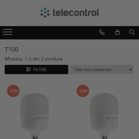
Branduri
Teleco Automation
Teletask
T100
Artsound
Intelight
Afiseaza:
1-
2
din
2
produse
Hikvision
FILTRE
-25%
-25%