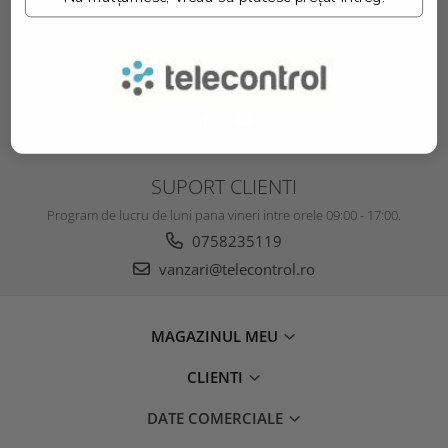
SOCIAL
Urmareste-ne in social media
SUPORT CLIENTI
Program de lucru de luni pana vineri intre orele 09:00 - 17:00.
0758235119
vanzari@telecontrol.ro
MAGAZINUL MEU
CLIENTI
DATE COMERCIALE