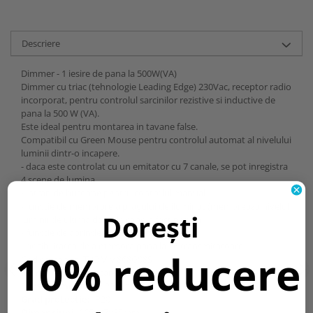
Descriere
Dimmer - 1 iesire de pana la 500W(VA)
Dimmer cu triac (tehnologie Leading Edge) 230Vac, receptor radio
incorporat, pentru controlul sarcinilor rezistive si inductive de
pana la 500 W (VA).
Este ideal pentru montarea in tavane false.
Compatibil cu Green Mouse pentru controlul automat al nivelului
luminii dintr-o incapere.
- daca este controlat cu un emitator cu 7 canale, se pot inregistra
4 scene de lumina
- intrari de butoane pentru controlul manual
- functie de memorare a pragului de iluminat (memoreaza nivelul
Dorești
luminii de ultima data de cand a fost pornit)
- functie de aprindere si stingere treptata
- posibilitatea de a memora pana la 16 transmitatoare
10% reducere
Cod comanda: TVDMM868G08S
Montare tip:
Montare in tavan fals
Sursa alimentare:
230Vac 50/60Hz
Grad protectie:
IP20
Dimensiuni:
165x47x35mm