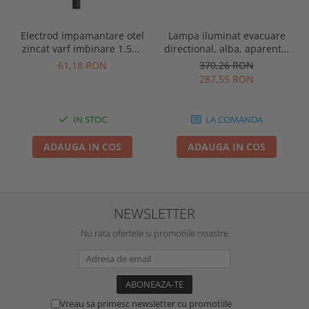
Electrod impamantare otel
Lampa iluminat evacuare
zincat varf imbinare 1.5m,
directional, alba, aparenta,
se vand pachet de 10 bucati
3 ore, 3W, mentinut, test
61,18 RON
370,26 RON
automat, IP20, Intelight
287,55 RON
90385
IN STOC
LA COMANDA
ADAUGA IN COS
ADAUGA IN COS
NEWSLETTER
Nu rata ofertele si promotiile noastre
Vreau sa primesc newsletter cu promotiile