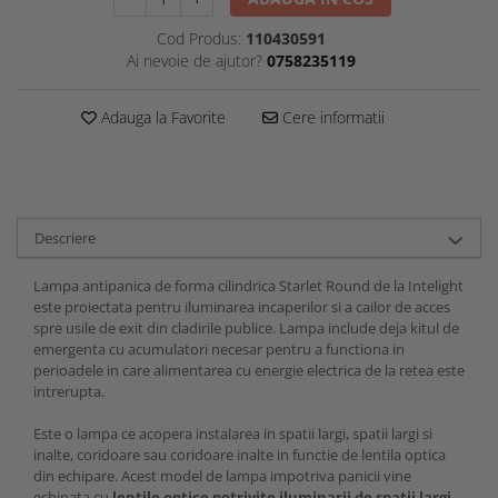
Cod Produs:
110430591
Ai nevoie de ajutor?
0758235119
Adauga la Favorite
Cere informatii
Descriere
Lampa antipanica de forma cilindrica Starlet Round de la Intelight
este proiectata pentru iluminarea incaperilor si a cailor de acces
spre usile de exit din cladirile publice. Lampa include deja kitul de
emergenta cu acumulatori necesar pentru a functiona in
perioadele in care alimentarea cu energie electrica de la retea este
intrerupta.
Este o lampa ce acopera instalarea in spatii largi, spatii largi si
inalte, coridoare sau coridoare inalte in functie de lentila optica
din echipare. Acest model de lampa impotriva panicii vine
echipata cu
lentile optice potrivite iluminarii de spatii largi