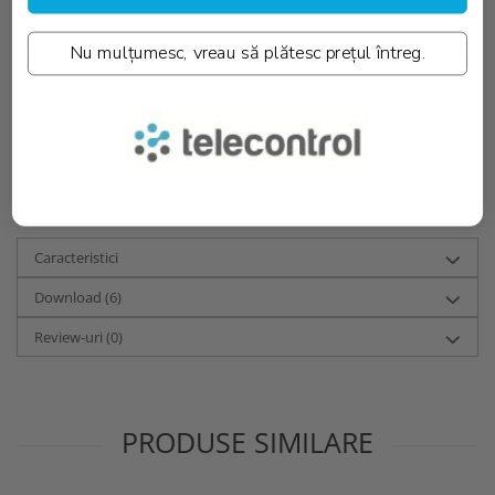
functionare standard.
Aceasta lampa antipanica vine insotita de fisa tehnica si manualul
Nu mulțumesc, vreau să plătesc prețul întreg.
de utilizare in cutie. Declaratia de conformitate, certificatul de
igiena si certificarea CNBOP sau fisele fotometrice se pot
descarca din pagina fiecarui produs la sectiunea
Download. →
Temperatura culoare [K]::
5000K
Grad protectie IP:
IP20
Informatii conformitate produs
Caracteristici
Download (6)
Review-uri
(0)
PRODUSE SIMILARE