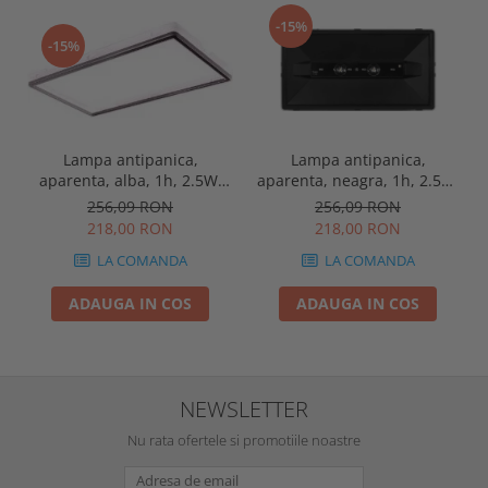
-15%
-15%
Lampa antipanica,
Lampa antipanica,
aparenta, alba, 1h, 2.5W,
aparenta, neagra, 1h, 2.5W,
nementinut, test manual,
nementinut, test manual,
256,09 RON
256,09 RON
IP44, lentile punct de
IP44, lentile punct de
218,00 RON
218,00 RON
siguranta, Intelight 86872
siguranta, Intelight 86878
LA COMANDA
LA COMANDA
ADAUGA IN COS
ADAUGA IN COS
NEWSLETTER
Nu rata ofertele si promotiile noastre