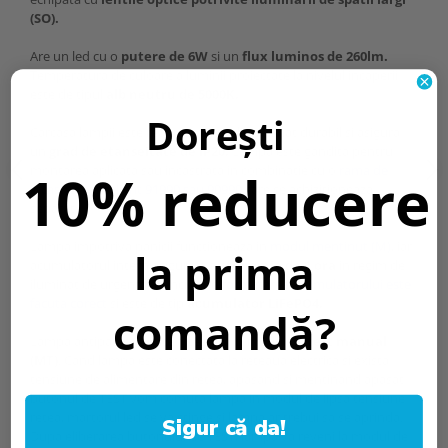
(SO).
Are un led cu o
putere de 6W
si un
flux luminos de 260lm.
Temperatura de culoare a luminii proiectate la nivelul incaperii
este de tipul
alb neutru de 5000K.
Dorești
Carcasa lampii este realizata din policarbonat durabil si asigura
un
grad de etanseitate de IP20.
Lampa este gandita pentru
10% reducere
montarea aplicata sau incastrata in combinatie cu o
rama de
incastrare Intelight 91990 sau 90990
care se achizitioneaza
separat.
Lampa impotriva panicii functioneaza in
modul mentinut (M)
, iar
la prima
acumulatorul intern asigura o
autonomie de 1 ora
in regim de
iluminat de urgenta atunci cand
formatarea acumulatorului este
facuta corect
si este de tip
acumulator LiFePO4.
comandă?
Lampa antipanica poate fi testata in modul de
test manual
(MT)
. Cand lampa este conectata la reteaua electrica si exista
tensiune de alimentare din retea, apasand si mentinand apasat
butonul de TEST vom comuta lampa in modul de lipsa tensiune
retea, martorul led se va stinge si lampa ar trebui sa se aprinda.
Sigur că da!
Dupa eliberarea butonului de TEST, lampa va reveni la modul de