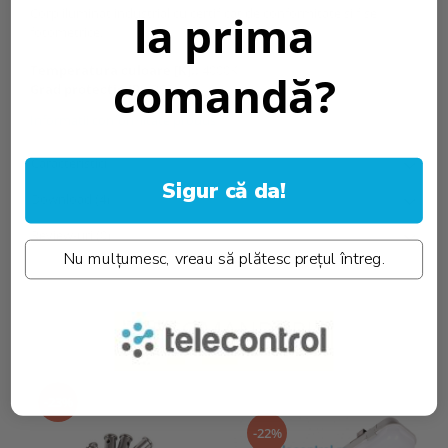
Corp iluminat industrial cu certificat de conformitate si fise
la prima
fotometrice.
Temperatura culoare [K]::
4000K
comandă?
Grad protectie IP:
IP65
Informatii conformitate produs
Caracteristici
Sigur că da!
Download (4)
Review-uri
(0)
Nu mulțumesc, vreau să plătesc prețul întreg.
RECOMANDARI
-23%
-22%