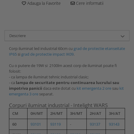
Adauga la Favorite
Cere informatii
Descriere
Corp iluminat led industrial 60cm cu
grad de protectie etanseitate
IP65
si
grad de protectie impact IK09
.
Cu o putere de 19W si 2100lm acest corp de iluminat poate fi
folosit:
- ca lampa de iluminat tehnic industrial clasic;
- ca
lampa de securitate pentru continuarea lucrului sau
impotriva panicii
daca este dotat cu
kit emergenta 2 ore
sau
kit
emergenta 3 ore
separat.
Corpuri iluminat industrial - Intelight WARS
CM
0H/MT
2H/MT
3H/MT
2H/AT
3H/AT
60
93101
93119
-
93137
93143