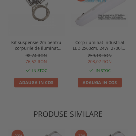
Kit suspensie 2m pentru
Corp iluminat industrial
corpurile de iluminat
LED 2x60cm, 24W, 2700lm,
industrial led din familia
4000K, IP65, IK09, 180grade,
98,74 RON
259,18 RON
Wars Led, Intelight 93075
Intelight 93102
76,52 RON
203,07 RON
IN STOC
IN STOC
ADAUGA IN COS
ADAUGA IN COS
PRODUSE SIMILARE
-22%
-22%