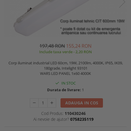
197,48 RON
155,24 RON
Include taxa verde - 2,20 RON
Corp iluminat industrial LED 60cm, 19W, 2100lm, 4000K, IP65, IK09,
180grade, Intelight 93101
WARS LED PANEL 1x60 4000K
IN STOC
Durata de livrare:
1
ADAUGA IN COS
Cod Produs:
110430246
Ai nevoie de ajutor?
0758235119