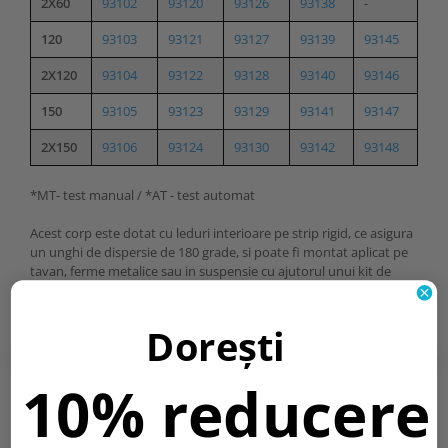
2X60
93102
93120
93126
93138
-
120
93103
93121
93127
93139
93145
2X120
93104
93122
93128
93140
93146
150
93105
93123
93129
93141
93147
2X150
93106
93124
93130
93142
93148
*MT- test manual / *AT - test automat
Acest corp este dotat cu leduri interioare pe strip rigid, ce asigura
un unghi de dispersie de 180 grade, si poate fi montat aplicat pe
tavan, ferme metalice sau in suspensie cu ajutorul unui kit de
atarnare.
Temperatura de culoare este de 4000K in alb neutru si indicele de
redare al culorilor CRI de peste 80 ajuta la mentinerea atentiei
Dorești
sporite la activitatea realizata sub aceasta lampa si la identificarea
corecta a formelor si culorilor ambientului iluminat.
10% reducere
Motiv pentru care aceasta lampa industriala este pretabila
pentru iluminatul tehnic din depozite, spatii tehnice, magazii,
scari sau anexe tehnice.