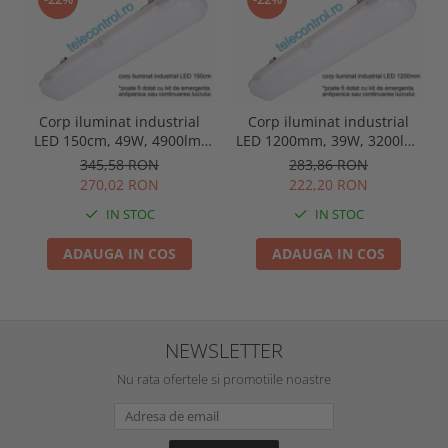
Corp iluminat industrial
Corp iluminat industrial
LED 150cm, 49W, 4900lm,
LED 1200mm, 39W, 3200lm,
4000K, IP65, IK09, 180grade,
4000K, IP65, IK09, 180grade,
345,58 RON
283,86 RON
Intelight 93105
Intelight 93103
270,02 RON
222,20 RON
IN STOC
IN STOC
ADAUGA IN COS
ADAUGA IN COS
NEWSLETTER
Nu rata ofertele si promotiile noastre