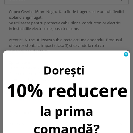
Copex Gewiss 16mm Negru, fara fir de tragere, este un tub flexibil
izoland si ignifugat.
Se utilizeaza pentru protectia cablurilor si conductorilor electrici
in instalatiile electrice de joasa tensiune.
Atentie! -Nu se utilizeaza sub directa actiune a soarelui. Produsul
ofera rezistenta la impact (clasa 3) si se vinde la rola cu
dimensiunea de 100m
Specificatii:
Dorești
Lungime rola (m) : 100
Diametru (mm) : 16
Rezistenta la strivire (N) : 750
10% reducere
Rezistenta la socuri (J) : 2
Culoare : neagra
Informatii conformitate produs
la prima
Download (1)
comandă?
Review-uri
(0)