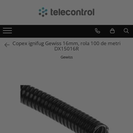
Branduri
Teleco Automation
Teletask
Copex ignifug Gewiss 16mm, rola 100 de metri
Artsound
DX15016R
Intelight
Gewiss
Hikvision