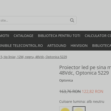
MOTII
CATALOAGE
BIBLIOTECA PENTRU TOTI
CALCULATOR C
ONIBILE TELECONTROL.RO
ARTSOUND
HIKVISION
BIBLIOTEC
5, tip liniar, 12W, negru, 48Vdc, Optonica 5229
Proiector led pe sina m
48Vdc, Optonica 5229
Optonica
163,76 RON
122,82 RON
Culoare lumina
: alb neutru