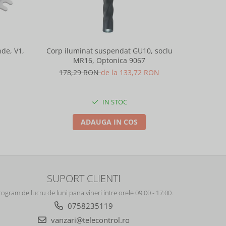
de, V1,
Corp iluminat suspendat GU10, soclu
Corp ilu
MR16, Optonica 9067
M
178,29 RON
de la 133,72 RON
178,
IN STOC
ADAUGA IN COS
SUPORT CLIENTI
rogram de lucru de luni pana vineri intre orele 09:00 - 17:00.
0758235119
vanzari@telecontrol.ro