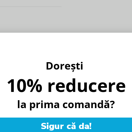
Dorești
10% reducere
la prima comandă?
Sigur că da!