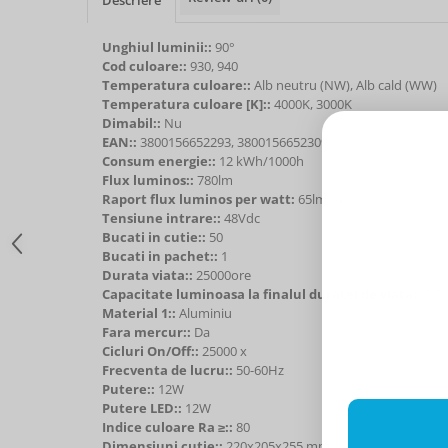
Unghiul luminii::
90°
Cod culoare::
930, 940
Temperatura culoare::
Alb neutru (NW), Alb cald (WW)
Temperatura culoare [K]::
4000K, 3000K
Dimabil::
Nu
EAN::
3800156652293, 3800156652309
Consum energie::
12 kWh/1000h
Flux luminos::
780lm
Raport flux luminos per watt:
65lm/W
Tensiune intrare::
48Vdc
Bucati in cutie::
50
Bucati in pachet::
1
Durata viata::
25000ore
Capacitate luminoasa la finalul duratei de viata::
0.7
Material 1::
Aluminiu
Fara mercur::
Da
Cicluri On/Off::
25000 x
Frecventa de lucru::
50-60Hz
Putere::
12W
Putere LED::
12W
Indice culoare Ra ≥::
80
Dimensiuni cutie::
220x205x255 mm