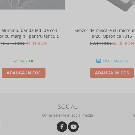
l aluminiu banda led, de colt
Senzor de miscare cu microun
or cu margini, pentru tencuit,
IP20, Optonica 7315
2m, culoare gri natur, Optonica
125,75 RON
94,31 RON
87,14 RON
65,35 RON
5165
IN STOC
LA COMANDA
ADAUGA IN COS
ADAUGA IN COS
SOCIAL
Urmareste-ne in social media
P