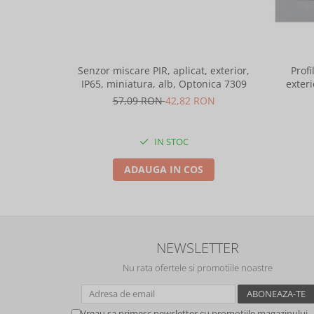
Senzor miscare PIR, aplicat, exterior,
Profi
IP65, miniatura, alb, Optonica 7309
exteri
lungime 
57,09 RON
42,82 RON
IN STOC
ADAUGA IN COS
NEWSLETTER
Nu rata ofertele si promotiile noastre
Vreau sa primesc newsletter cu promotiile magazinului.