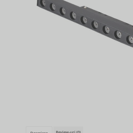
Review-uri
(0)
Descriere