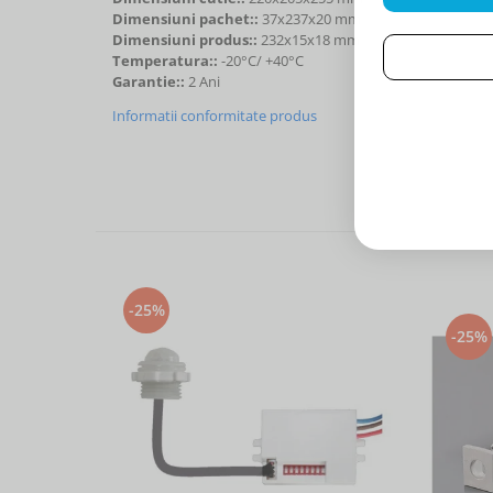
Dimensiuni pachet::
37x237x20 mm
Dimensiuni produs::
232x15x18 mm
Temperatura::
-20°C/ +40°C
Garantie::
2 Ani
Informatii conformitate produs
-25%
-25%