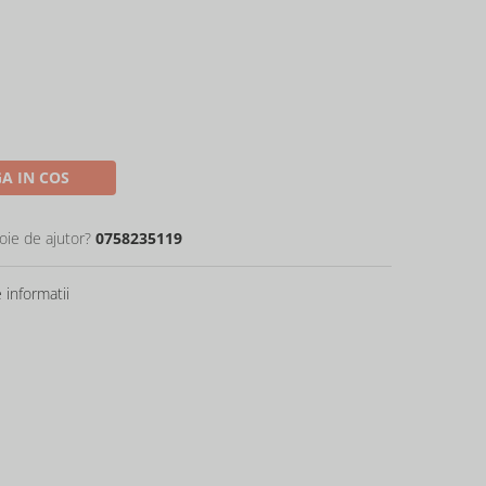
A IN COS
oie de ajutor?
0758235119
informatii