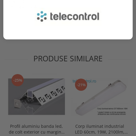
Garantie::
2 Ani
Wataj echivalent::
96W, 60W
Informatii conformitate produs
Review-uri
(0)
PRODUSE SIMILARE
-25%
-21%
Profil aluminiu banda led,
Corp iluminat industrial
de colt exterior cu margini,
LED 60cm, 19W, 2100lm,