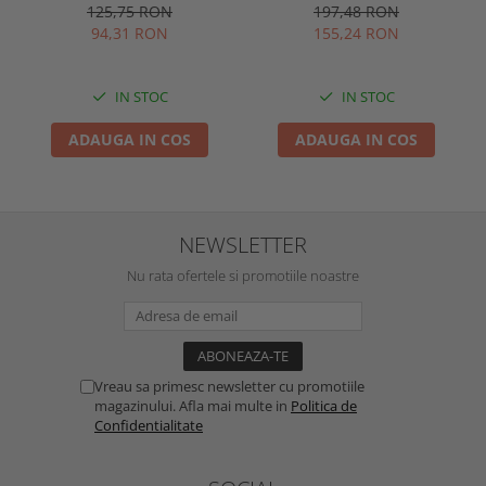
pentru tencuit, lungime 2m,
4000K, IP65, IK09, 180grade,
125,75 RON
197,48 RON
culoare gri natur, Optonica
Intelight 93101
94,31 RON
155,24 RON
5165
IN STOC
IN STOC
ADAUGA IN COS
ADAUGA IN COS
NEWSLETTER
Nu rata ofertele si promotiile noastre
Vreau sa primesc newsletter cu promotiile
magazinului. Afla mai multe in
Politica de
Confidentialitate