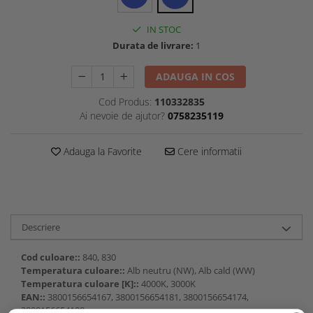
IN STOC
Durata de livrare:
1
ADAUGA IN COS
Cod Produs:
110332835
Ai nevoie de ajutor?
0758235119
Adauga la Favorite
Cere informatii
Descriere
Cod culoare::
840, 830
Temperatura culoare::
Alb neutru (NW), Alb cald (WW)
Temperatura culoare [K]::
4000K, 3000K
EAN::
3800156654167, 3800156654181, 3800156654174,
3800156654198