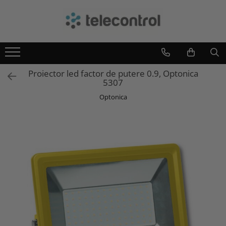
Branduri
Teleco Automation
Teletask
Proiector led factor de putere 0.9, Optonica
Artsound
5307
Intelight
Optonica
Hikvision