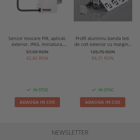
Senzor miscare PIR, aplicat,
Profil aluminiu banda led,
exterior, IP65, miniatura,
de colt exterior cu margini,
alb, Optonica 7309
pentru tencuit, lungime 2m,
57,09 RON
125,75 RON
culoare gri natur, Optonica
42,82 RON
94,31 RON
5165
IN STOC
IN STOC
ADAUGA IN COS
ADAUGA IN COS
NEWSLETTER