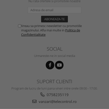
Nu rata ofertele si promotiile noastre
Vreau sa primesc newsletter cu promotiile
magazinului. Afla mai multe in
Politica de
Confidentialitate
SOCIAL
Urmareste-ne in social media
SUPORT CLIENTI
Program de lucru de luni pana vineri intre orele 09:00 - 17:00.
0758235119
vanzari@telecontrol.ro