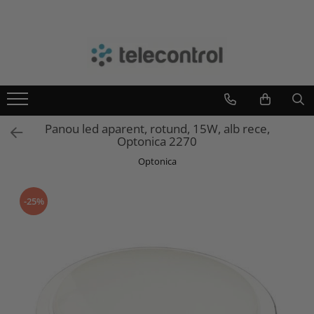
Branduri
Teleco Automation
Teletask
Artsound
Panou led aparent, rotund, 15W, alb rece,
Intelight
Optonica 2270
Hikvision
Optonica
-25%