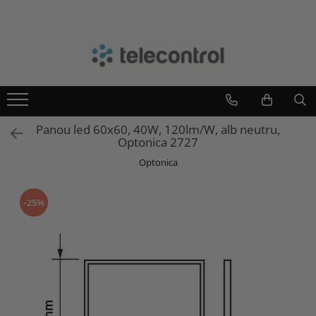
Branduri
Teleco Automation
Teletask
Artsound
Panou led 60x60, 40W, 120lm/W, alb neutru,
Intelight
Optonica 2727
Hikvision
Optonica
-25%