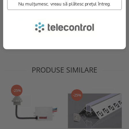
Nu mulțumesc, vreau să plătesc prețul întreg.
Wataj echivalent::
320W
Greutate::
2.600 kg.
Informatii conformitate produs
Download (1)
Review-uri
(0)
PRODUSE SIMILARE
-25%
-25%