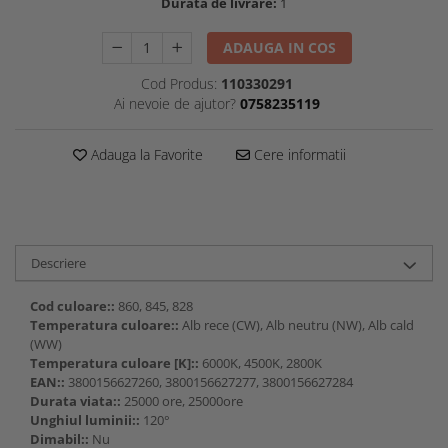
Durata de livrare:
1
ADAUGA IN COS
Cod Produs:
110330291
Ai nevoie de ajutor?
0758235119
Adauga la Favorite
Cere informatii
Descriere
Cod culoare::
860, 845, 828
Temperatura culoare::
Alb rece (CW), Alb neutru (NW), Alb cald
(WW)
Temperatura culoare [K]::
6000K, 4500K, 2800K
EAN::
3800156627260, 3800156627277, 3800156627284
Durata viata::
25000 ore, 25000ore
Unghiul luminii::
120°
Dimabil::
Nu