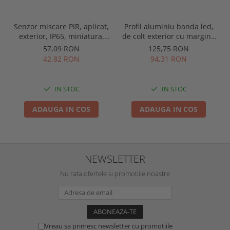
Senzor miscare PIR, aplicat,
Profil aluminiu banda led,
exterior, IP65, miniatura,
de colt exterior cu margini,
alb, Optonica 7309
pentru tencuit, lungime 2m,
57,09 RON
125,75 RON
culoare gri natur, Optonica
42,82 RON
94,31 RON
5165
IN STOC
IN STOC
ADAUGA IN COS
ADAUGA IN COS
NEWSLETTER
Nu rata ofertele si promotiile noastre
Vreau sa primesc newsletter cu promotiile