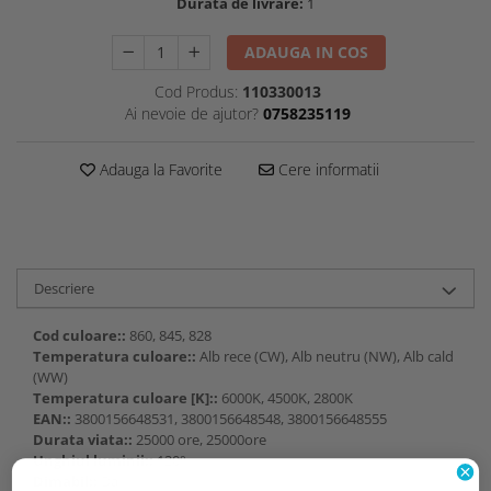
Durata de livrare:
1
ADAUGA IN COS
Cod Produs:
110330013
Ai nevoie de ajutor?
0758235119
Adauga la Favorite
Cere informatii
Descriere
Cod culoare::
860, 845, 828
Temperatura culoare::
Alb rece (CW), Alb neutru (NW), Alb cald
(WW)
Temperatura culoare [K]::
6000K, 4500K, 2800K
EAN::
3800156648531, 3800156648548, 3800156648555
Durata viata::
25000 ore, 25000ore
Unghiul luminii::
120°
Dimabil::
Da