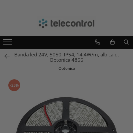
Branduri
Teleco Automation
Teletask
Artsound
Banda led 24V, 5050, IP54, 14.4W/m, alb cald,
Intelight
Optonica 4855
Hikvision
Optonica
-25%