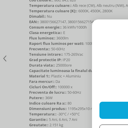
Temperatura culoare::
Alb rece (CW), Alb neutru (NW), 
Temperatura culoare [K]::
6000K, 4500K, 2800K
Dimabil::
Nu
EAN::
3800156627147, 3800156627154, 3800156627161
Consum energie::
36 kWh/1000h
Clasa energetica::
E
Flux luminos::
3600lm
Raport flux luminos per watt:
100lm/W
Frecventa::
50-60Hz
Tensiune intrare::
175-265Vac
Grad protectie IP:
IP20
Durata viata::
25000ore
Capacitate luminoasa la finalul duratei de viata::
70
Material 1::
Plastic + Aluminiu
Fara mercur::
Da
Cicluri On/Off::
100000 x
Frecventa de lucru::
50-60Hz
Putere::
36W
Indice culoare Ra ≥::
80
Dimensiuni produs::
1195x295x10 mm
Temperatura::
-30°C / +50°C
Garantie::
5 Ani, 6 Ani, 7 Ani
Greutate::
2.151 kg