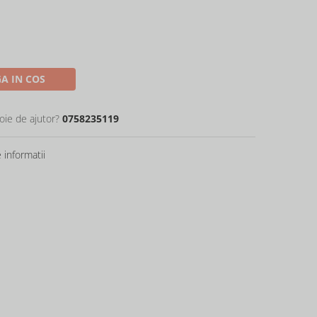
A IN COS
oie de ajutor?
0758235119
informatii