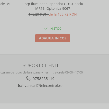
de, V1,
Corp iluminat suspendat GU10, soclu
Corp ilu
MR16, Optonica 9067
M
178,29 RON
de la 133,72 RON
178,
IN STOC
ADAUGA IN COS
SUPORT CLIENTI
rogram de lucru de luni pana vineri intre orele 09:00 - 17:00.
0758235119
vanzari@telecontrol.ro