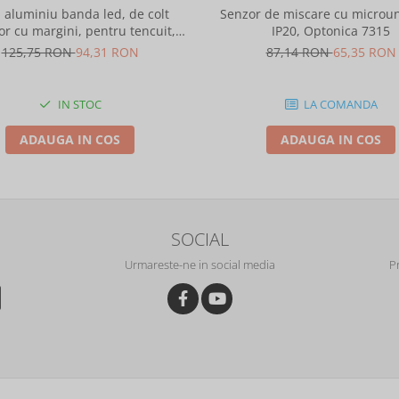
l aluminiu banda led, de colt
Senzor de miscare cu microun
or cu margini, pentru tencuit,
IP20, Optonica 7315
2m, culoare gri natur, Optonica
125,75 RON
94,31 RON
87,14 RON
65,35 RON
5165
IN STOC
LA COMANDA
ADAUGA IN COS
ADAUGA IN COS
SOCIAL
Urmareste-ne in social media
P