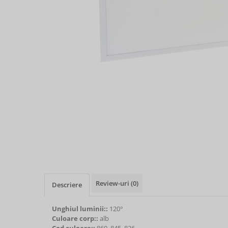
Review-uri
(0)
Descriere
Unghiul luminii::
120°
Culoare corp::
alb
Cod culoare::
860, 845, 826