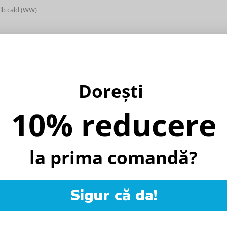
Alb cald (WW)
Dorești
10% reducere
%
la prima comandă?
Sigur că da!