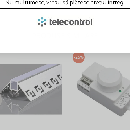
Nu mulțumesc, vreau să plătesc prețul întreg.
PRODUSE SIMILARE
-25%