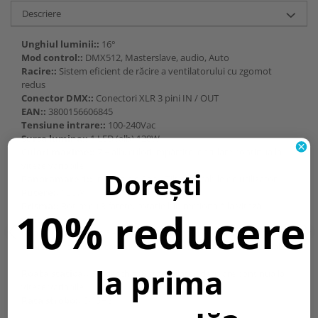
Descriere
Unghiul luminii::
16°
Mod control::
DMX512, Masterslave, audio, Auto
Racire::
Sistem eficient de răcire a ventilatorului cu zgomot
redus
Conector DMX::
Conectori XLR 3 pini IN / OUT
EAN::
3800156606845
Tensiune intrare::
100-240Vac
Sursa lumina::
1 LED (alb) 120W
Culori maxime::
7 + alb, culori împărțite, derulare continuă la
viteze variabile
Dorești
Panoramare 1::
Intervalele Pan / Tilt selectabile de utilizator
Putere::
120W
Prisma::
Rotire cu 3 fațete, rotație bidirecțională la viteză
10% reducere
variabilăs
Roata de rotatie::
6 + deschis (5 aluminiu + 1 sticlă), rotativ,
interschimbabil, blocare slot, derulare continuă la viteze variabile
la prima
Roata statica::
8 + deschis (8 ștampilate), derulare continuă la
viteze variabile
Rata strobo::
0-15Hz