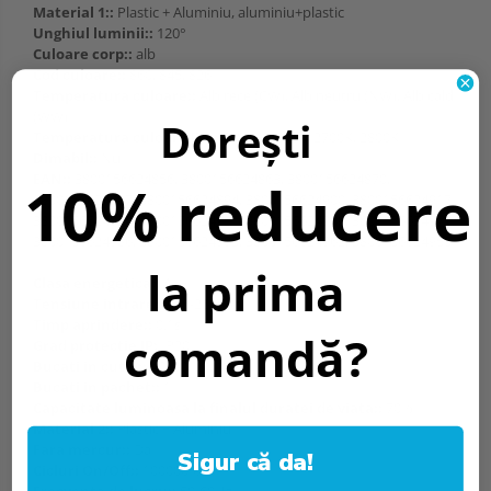
Material 1::
Plastic + Aluminiu, aluminiu+plastic
Unghiul luminii::
120°
Culoare corp::
alb
Cod culoare::
860, 845, 826
Temperatura culoare::
Alb rece (CW), Alb neutru (NW), Alb cald
(WW)
Dorești
Temperatura culoare [K]::
6000K, 4500K, 2700K, 2800K
Dimabil::
Nu
EAN::
3800156624856, 3800156624863, 3800156624870,
10% reducere
3800156624887, 3800156624894, 3800156624900, 3800156624917,
3800156624924, 3800156624931, 3800156624948, 3800156624979,
3800156624986, 3800156624993, 3800156624962, 3800156624955
la prima
Clasa energetica::
A++
Tensiune intrare::
185-260Vac
Timp aprindere::
0.1s
comandă?
Grad protectie IP:
IP20
Bucati in cutie::
40, 30, 20, 10
Bucati in pachet::
1
Capacitate luminoasa la finalul duratei de viata::
70%
Material 2::
Plastic + Aluminiu
Fara mercur::
Da
Sigur că da!
Cicluri On/Off::
100000 x
Frecventa de lucru::
50-60Hz