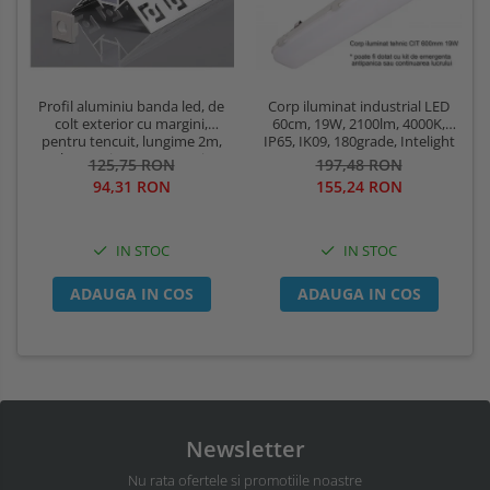
Profil aluminiu banda led, de
Corp iluminat industrial LED
colt exterior cu margini,
60cm, 19W, 2100lm, 4000K,
pentru tencuit, lungime 2m,
IP65, IK09, 180grade, Intelight
culoare gri natur, Optonica
93101
125,75 RON
197,48 RON
5165
94,31 RON
155,24 RON
IN STOC
IN STOC
ADAUGA IN COS
ADAUGA IN COS
Newsletter
Nu rata ofertele si promotiile noastre