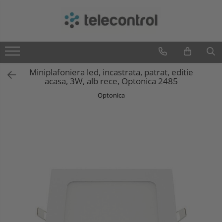
Branduri
Teleco Automation
Teletask
Miniplafoniera led, incastrata, patrat, editie
acasa, 3W, alb rece, Optonica 2485
Artsound
Intelight
Optonica
Hikvision