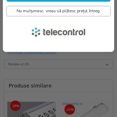
Indice culoare Ra ≥::
80
Dimensiuni cutie::
350x240x260 mm, 350x300x320 mm,
Nu mulțumesc, vreau să plătesc prețul întreg.
560x320x230 mm, 470x320x290 mm, 320x315x355 mm
Dimensiuni pachet::
115x33x120 mm, 143x33x150 mm,
180x30x215 mm, 230x30x275 mm, 305x30x340 mm
Dimensiuni produs::
90x90x21 mm, 119x119x165 mm,
170x170x15 mm, 209x28 mm, 283x28 mm
Temperatura::
30°C / +50°C
Garantie::
2 Ani
Informatii conformitate produs
Review-uri
(0)
Produse similare
-25%
-21%