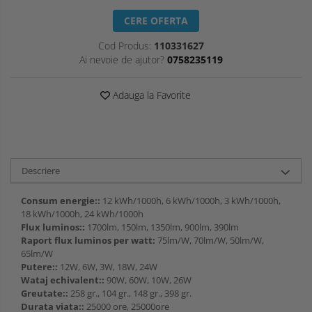
CERE OFERTA
Cod Produs:
110331627
Ai nevoie de ajutor?
0758235119
Adauga la Favorite
Descriere
Consum energie::
12 kWh/1000h, 6 kWh/1000h, 3 kWh/1000h,
18 kWh/1000h, 24 kWh/1000h
Flux luminos::
1700lm, 150lm, 1350lm, 900lm, 390lm
Raport flux luminos per watt:
75lm/W, 70lm/W, 50lm/W,
65lm/W
Putere::
12W, 6W, 3W, 18W, 24W
Wataj echivalent::
90W, 60W, 10W, 26W
Greutate::
258 gr., 104 gr., 148 gr., 398 gr.
Durata viata::
25000 ore, 25000ore