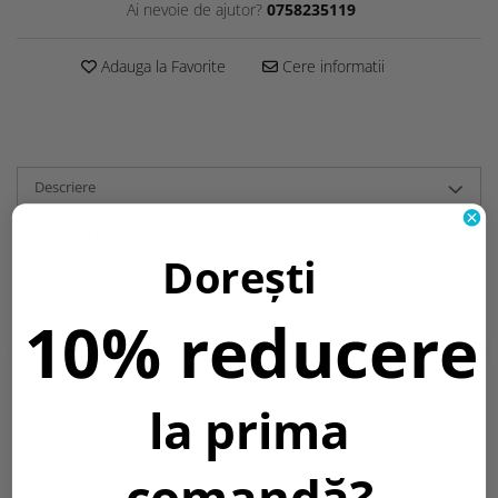
Ai nevoie de ajutor?
0758235119
Adauga la Favorite
Cere informatii
Descriere
Descriere::
Cască de protecție transparentă cu margini rotunjite.
Protectie personala. Potrivit pentru utilizare multiplă. Protecție
Dorești
împotriva picăturilor și stropilor. Posibilitate de utilizare pe
ochelari. Pent, Cască de protecție transparentă cu margini
10% reducere
rotunjite. Protectie personala. Potrivit pentru utilizare multiplă.
Protecție împotriva picăturilor și stropilor. Posibilitate de utilizare
pe ochelari. Pent
Informatii conformitate produs
la prima
Review-uri
(0)
comandă?