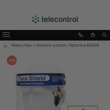
Branduri
Teleco Automation
Teletask
Artsound
Masca fata + stickere custom, Optonica 60428
Intelight
Hikvision
-25%