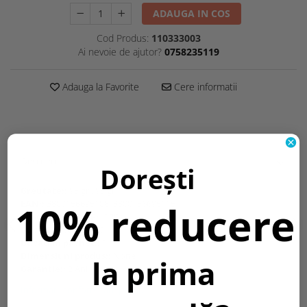
ADAUGA IN COS
Cod Produs:
110333003
Ai nevoie de ajutor?
0758235119
Adauga la Favorite
Cere informatii
Descriere
Dorești
Greutate::
95 gr., 95 gr
10% reducere
EAN::
3800156695108, 3800156695115
Grad protectie IP:
IP20
Bucati in cutie::
50
Bucati in pachet::
1
Dimensiuni produs::
None
la prima
Garantie::
2 Ani
Informatii conformitate produs