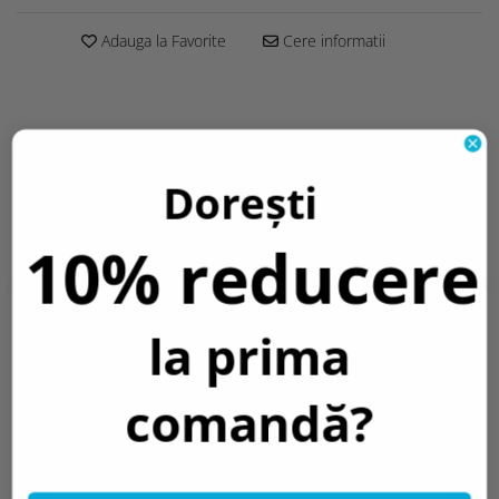
Adauga la Favorite
Cere informatii
Descriere
Dorești
EAN::
3800156665156
Bucati in cutie::
100
10% reducere
Dimensiuni produs::
None
Garantie::
2 Ani
Greutate::
7 gr.
Informatii conformitate produs
la prima
Review-uri
(0)
comandă?
PRODUSE SIMILARE