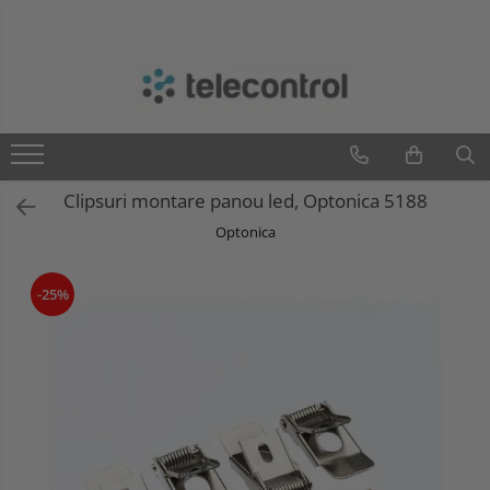
Branduri
Teleco Automation
Teletask
Artsound
Clipsuri montare panou led, Optonica 5188
Intelight
Optonica
Hikvision
-25%