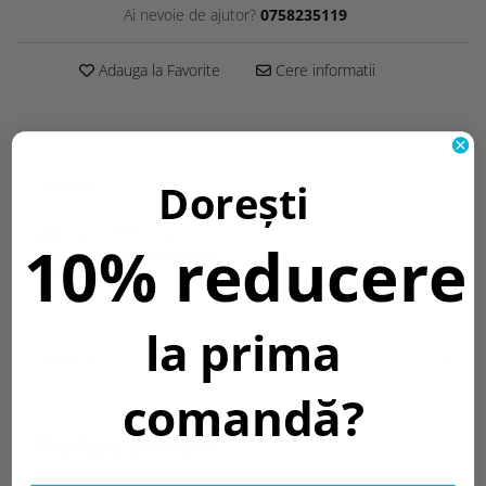
Ai nevoie de ajutor?
0758235119
Adauga la Favorite
Cere informatii
Dorești
Descriere
EAN::
3800156651883
10% reducere
Altele::
Cleme pentru panou LED
Greutate::
67 gr.
Informatii conformitate produs
la prima
Review-uri
(0)
comandă?
Produse similare