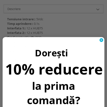
Descriere
Tensiune intrare::
5Vdc
Timp aprindere::
0.1s
Interfata 1::
12 x HUB75
Interfata 2::
12 x HUB75
Grad protectie IP:
IP20
Bucati in cutie::
100
Bucati in pachet::
1
Dorești
Fara mercur::
Da
Tip port::
HUB75
Rezolutie 1::
256x226
10% reducere
Rezolutie 2::
256x226
Iesire date RGB::
24 de grupuri
Temperatura::
20°C / +50°C
Garantie::
2 Ani
la prima
Greutate::
200 gr.
Informatii conformitate produs
comandă?
Review-uri
(0)