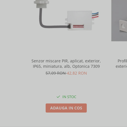
Senzor miscare PIR, aplicat, exterior,
Profi
IP65, miniatura, alb, Optonica 7309
exteri
lungime 
57,09 RON
42,82 RON
IN STOC
ADAUGA IN COS