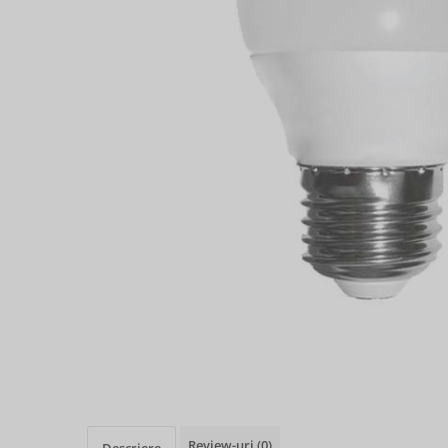
Review-uri
(0)
Descriere