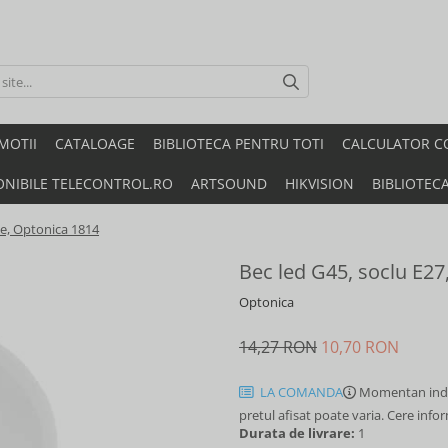
MOTII
CATALOAGE
BIBLIOTECA PENTRU TOTI
CALCULATOR C
ONIBILE TELECONTROL.RO
ARTSOUND
HIKVISION
BIBLIOTEC
ece, Optonica 1814
Bec led G45, soclu E27
Optonica
14,27 RON
10,70 RON
LA COMANDA
Momentan indi
pretul afisat poate varia. Cere info
Durata de livrare:
1