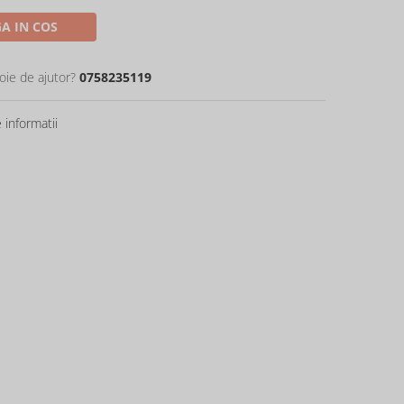
A IN COS
oie de ajutor?
0758235119
informatii