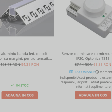
l aluminiu banda led, de colt
Senzor de miscare cu microun
or cu margini, pentru tencuit,
IP20, Optonica 7315
2m, culoare gri natur, Optonica
125,75 RON
94,31 RON
87,14 RON
65,35 RON
5165
LA COMANDA
Moment
indisponibil
Acest produs nu este
disponibil, iar pretul afisat poate v
IN STOC
informatii suplimentare
ADAUGA IN COS
ADAUGA IN COS