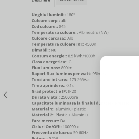
Unghiul luminii::
180°
Culoare corp::
alb
Cod culoare::
845
Temperatura culoare::
Alb neutru (NW)
Culoare carcasa::
Alb
Temperatura culoare [K]::
4500K
Dimabil::
Nu
Consum energie::
8.5 kWh/1000h
Clasa energetica::
G
Flux luminos::
800lm
Raport flux luminos per watt:
95lm/W
Tensiune intrare::
175-265Vac
Timp aprindere::
0.1s
Grad protectie IP:
IP20
Durata viata::
25000ore
Capacitate luminoasa la finalul duratei de viata::
70
Material 1::
aluminiu+plastic
Material 2::
Plastic + Aluminiu
Fara mercur::
Da
Cicluri On/Off::
100000 x
Frecventa de lucru::
50-60Hz
Putere::
8.5W