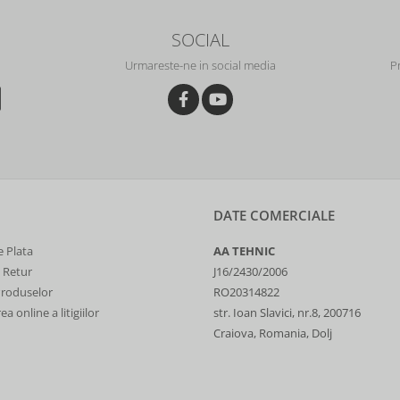
SOCIAL
Urmareste-ne in social media
P
DATE COMERCIALE
 Plata
AA TEHNIC
e Retur
J16/2430/2006
Produselor
RO20314822
a online a litigiilor
str. Ioan Slavici, nr.8, 200716
Craiova, Romania, Dolj