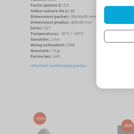
Factor putere 2::
0.5
Indice culoare Ra ≥::
80
Dimensiuni pachet::
85x50x50 mm
Dimensiuni produs::
ф45x80 mm
Soclu::
E27
Temperatura::
-30°C / +50°C
Garantie::
2 Ani
Wataj echivalent::
54W
Greutate::
70 gr.
Forma bec:
G45
Informatii conformitate produs
-25%
-25%