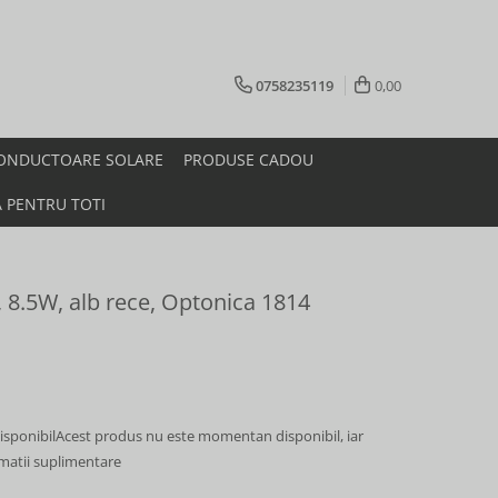
0758235119
0,00
ONDUCTOARE SOLARE
PRODUSE CADOU
A PENTRU TOTI
, 8.5W, alb rece, Optonica 1814
sponibil
Acest produs nu este momentan disponibil, iar
rmatii suplimentare