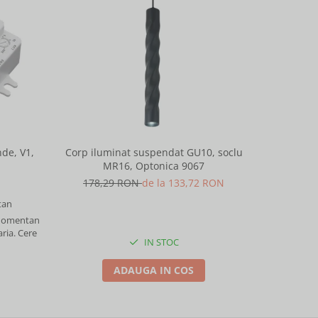
-25%
de, V1,
Corp iluminat suspendat GU10, soclu
Corp ilu
MR16, Optonica 9067
M
178,29 RON
de la 133,72 RON
178,
an
 momentan
aria. Cere
IN STOC
ADAUGA IN COS