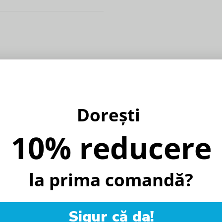
Dorești
10% reducere
la prima comandă?
%
Sigur că da!