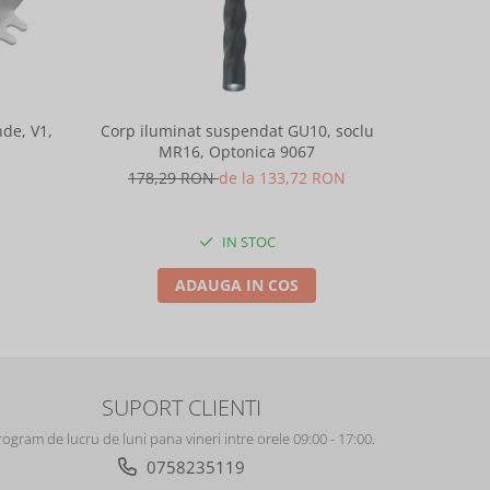
de, V1,
Corp iluminat suspendat GU10, soclu
Corp ilu
MR16, Optonica 9067
M
178,29 RON
de la 133,72 RON
178,
IN STOC
ADAUGA IN COS
SUPORT CLIENTI
rogram de lucru de luni pana vineri intre orele 09:00 - 17:00.
0758235119