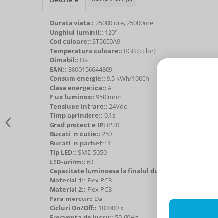
Durata viata::
25000 ore, 25000ore
Unghiul luminii::
120°
Cod culoare::
ST5050A9
Temperatura culoare::
RGB (color)
Dimabil::
Da
EAN::
3800156644809
Consum energie::
9.5 kWh/1000h
Clasa energetica::
A+
Flux luminos::
950lm/m
Tensiune intrare::
24Vdc
Timp aprindere::
0.1s
Grad protectie IP:
IP20
Bucati in cutie::
250
Bucati in pachet::
1
Tip LED::
SMD 5050
LED-uri/m::
60
Capacitate luminoasa la finalul duratei de viata::
70
Material 1::
Flex PCB
Material 2::
Flex PCB
Fara mercur::
Da
Cicluri On/Off::
100000 x
Frecventa de lucru::
50-60Hz