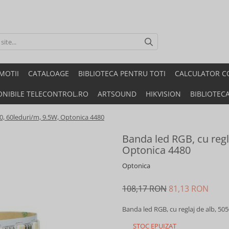
MOTII
CATALOAGE
BIBLIOTECA PENTRU TOTI
CALCULATOR C
ONIBILE TELECONTROL.RO
ARTSOUND
HIKVISION
BIBLIOTEC
50, 60leduri/m, 9.5W, Optonica 4480
Banda led RGB, cu regl
Optonica 4480
Optonica
108,17 RON
81,13 RON
Banda led RGB, cu reglaj de alb, 50
STOC EPUIZAT