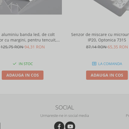
l aluminiu banda led, de colt
Senzor de miscare cu microun
or cu margini, pentru tencuit,
IP20, Optonica 7315
2m, culoare gri natur, Optonica
125,75 RON
94,31 RON
87,14 RON
65,35 RON
5165
IN STOC
LA COMANDA
ADAUGA IN COS
ADAUGA IN COS
SOCIAL
Urmareste-ne in social media
P