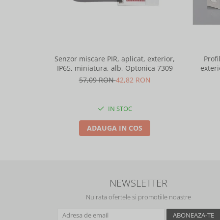
Senzor miscare PIR, aplicat, exterior,
Profi
IP65, miniatura, alb, Optonica 7309
exteri
lungime 
57,09 RON
42,82 RON
IN STOC
ADAUGA IN COS
NEWSLETTER
Nu rata ofertele si promotiile noastre