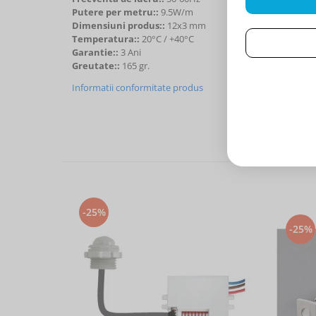
Putere per metru::
9.5W/m
Dimensiuni produs::
12x3 mm
Temperatura::
20°C / +40°C
Garantie::
3 Ani
Greutate::
165 gr.
Informatii conformitate produs
-25%
-25%