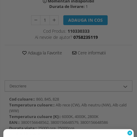
Momentan indisponibil
Durata de livrare:
1
ADAUGA IN COS
Cod Produs:
110330333
Ai nevoie de ajutor?
0758235119
Adauga la Favorite
Cere informatii
Descriere
Cod culoare::
860, 845, 828
Temperatura culoare::
Alb rece (CW), Alb neutru (NW), Alb cald
(WW)
Temperatura culoare [K]::
6000K, 4000K, 2800K
EAN::
3800156648562, 3800156648579, 3800156648586
Durata viata::
25000 ore, 25000ore
Unghiul luminii::
120°