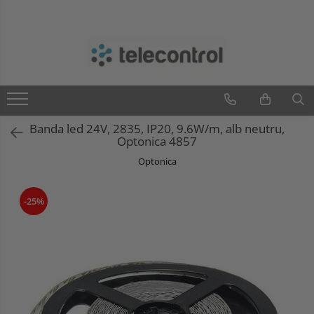
Branduri
Teleco Automation
Teletask
Artsound
Banda led 24V, 2835, IP20, 9.6W/m, alb neutru,
Intelight
Optonica 4857
Hikvision
Optonica
-25%