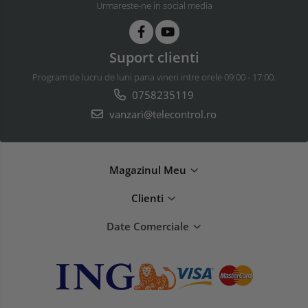
Urmareste-ne in social media
Suport clienti
Program de lucru de luni pana vineri intre orele 09:00 - 17:00.
0758235119
vanzari@telecontrol.ro
Magazinul Meu
Clienti
Date Comerciale