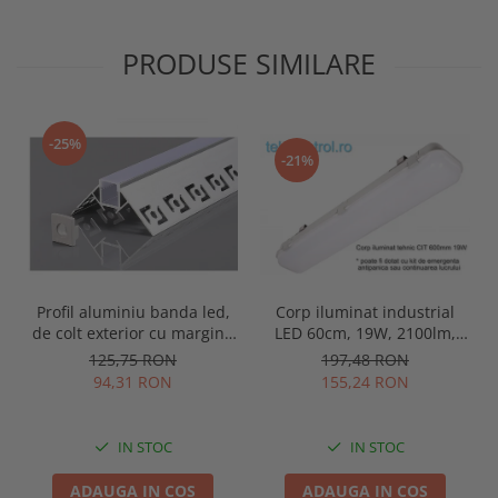
PRODUSE SIMILARE
-25%
-21%
Profil aluminiu banda led,
Corp iluminat industrial
de colt exterior cu margini,
LED 60cm, 19W, 2100lm,
pentru tencuit, lungime 2m,
4000K, IP65, IK09, 180grade,
125,75 RON
197,48 RON
culoare gri natur, Optonica
Intelight 93101
94,31 RON
155,24 RON
5165
IN STOC
IN STOC
ADAUGA IN COS
ADAUGA IN COS