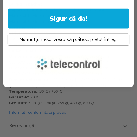
Bucati in pachet::
1
Capacitate luminoasa la finalul duratei de viata::
70%
Material 1::
Aluminiu
Sigur că da!
Material 2::
Aluminiu
Fara mercur::
Da
Cicluri On/Off::
100000 x
Frecventa de lucru::
50-60Hz
Nu mulțumesc, vreau să plătesc prețul întreg.
Factor putere 2::
0.5
Indice culoare Ra ≥::
80
Dimensiuni cutie::
370x200x285 mm, 370x280x335 mm,
550x370x225 mm, 470x370x285 mm, 370x320x360 mm
Dimensiuni pachet::
95x135x35 mm, 135x160x35 mm,
180x210x35 mm, 230x270x35 mm, 310x350x35 mm
Dimensiuni produs::
ф88x19 mm, ф118x19 mm, ф120x19 mm,
ф170x19 mm, ф1700x19 mm, ф225x19 mm, ф300x29 mm
Temperatura::
30°C / +50°C
Garantie::
2 Ani
Greutate::
120 gr., 160 gr, 285 gr, 430 gr, 830 gr
Informatii conformitate produs
Review-uri
(0)