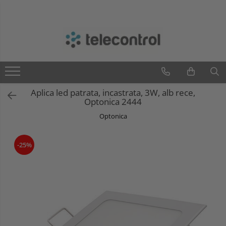
Branduri
Teleco Automation
Teletask
Artsound
Aplica led patrata, incastrata, 3W, alb rece,
Intelight
Optonica 2444
Hikvision
Optonica
-25%