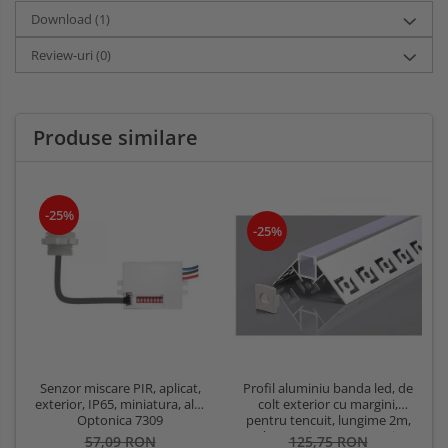
Download (1)
Review-uri
(0)
Produse similare
-25%
-25%
Profil aluminiu banda led, de
Senzor miscare PIR, aplicat,
colt exterior cu margini,
exterior, IP65, miniatura, alb,
pentru tencuit, lungime 2m,
Optonica 7309
culoare gri natur, Optonica
125,75 RON
57,09 RON