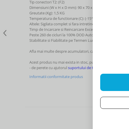
Tip conectori T2: (F2)
Dimensiuni (W x H x D mm): 90 x 70 x 101
Greutate (Kg): 1,5 KG
Temperatura de functionare (C): (-15°C ~ +40°C)
Altele: Sigilata complet si fara intretinere
Timp de Incarcare si Reincarcare Excelent
Peste 260 de cicluri la 100% DOD Auto-descarcare redusa
Stabilitate si Fiabilitate pe Termen Lung: 3-5 ani
Afla mai multe despre acumulatori, capacitatea lor si de c
Acest produs nu mai exista in stoc, puteti incerca
aici.
- de perete cu ajutorul
suportului de tip L;
Informatii conformitate produs