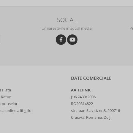
SOCIAL
Urmareste-ne in social media
P
DATE COMERCIALE
 Plata
AA TEHNIC
e Retur
J16/2430/2006
Produselor
RO20314822
a online a litigiilor
str. Ioan Slavici, nr.8, 200716
Craiova, Romania, Dolj