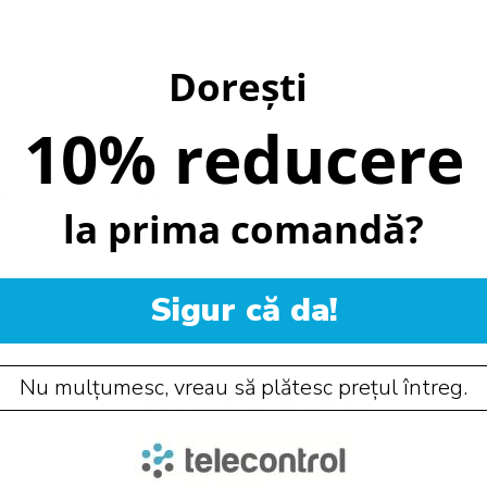
Dorești
10% reducere
e imbatranesc prematur aici
la prima comandă?
Sigur că da!
Nu mulțumesc, vreau să plătesc prețul întreg.
PRODUSE SIMILARE