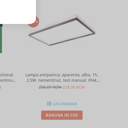
-15%
-15%
tional,
Lampa antipanica, aparenta, alba, 1h,
Lampa anti
entinut,
2.5W, nementinut, test manual, IP44,
2.5W, nem
ntelight 90085
lentile punct de siguranta, Intelight
lentile 
N
256,09 RON
218,00 RON
25
86872
LA COMANDA
ADAUGA IN COS