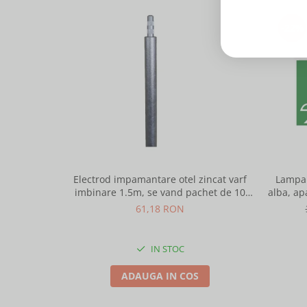
-22%
Electrod impamantare otel zincat varf
Lampa 
imbinare 1.5m, se vand pachet de 10
alba, ap
bucati
61,18 RON
IN STOC
ADAUGA IN COS