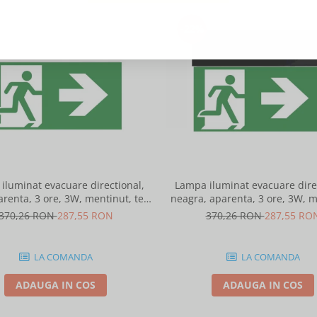
-22%
iluminat evacuare directional,
Lampa iluminat evacuare direc
arenta, 3 ore, 3W, mentinut, test
neagra, aparenta, 3 ore, 3W, m
automat, IP20, Intelight 90385
test automat, IP20, I
370,26 RON
287,55 RON
370,26 RON
287,55 RO
LA COMANDA
LA COMANDA
ADAUGA IN COS
ADAUGA IN COS