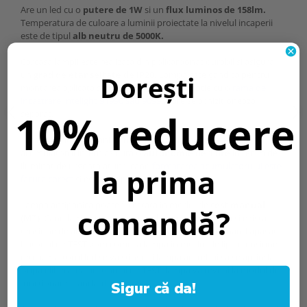
Are un led cu o
putere de 1W
si un
flux luminos de 158lm.
Temperatura de culoare a luminii proiectate la nivelul incaperii
este de tipul
alb neutru de 5000K.
Carcasa lampii este realizata din policarbonat durabil si asigura
un
grad de etanseitate de IP20.
Lampa este gandita pentru
Dorești
montarea aplicata sau incastrata in combinatie cu o
rama de
incastrare Intelight 91990 sau 90990
care se achizitioneaza
10% reducere
separat.
Lampa impotriva panicii functioneaza in
modul mentinut (M)
, iar
acumulatorul intern asigura o
autonomie de 1 ore
in regim de
iluminat de urgenta atunci cand
formatarea acumulatorului este
la prima
facuta corect
si este de tip
acumulator NiCd.
Lampa antipanica poate fi testata in modul de
test manual
comandă?
(MT)
. Cand lampa este conectata la reteaua electrica si exista
tensiune de alimentare din retea, apasand si mentinand apasat
butonul de TEST vom comuta lampa in modul de lipsa tensiune
retea, martorul led se va stinge si lampa ar trebui sa se aprinda.
Dupa eliberarea butonului de TEST, lampa va reveni la modul de
functionare standard.
Sigur că da!