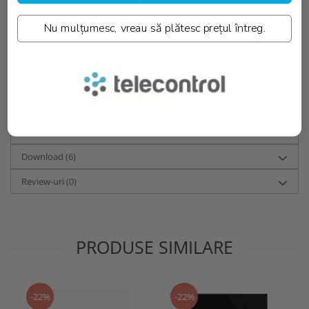
Aceasta lampa antipanica vine insotita de fisa tehnica si manualul
de utilizare in cutie. Declaratia de conformitate, certificatul de
Nu mulțumesc, vreau să plătesc prețul întreg.
igiena si certificarea CNBOP sau fisele fotometrice se pot
descarca din pagina fiecarui produs la sectiunea
Download. →
Temperatura culoare [K]::
5000K
Grad protectie IP:
IP20
Informatii conformitate produs
Caracteristici
Download (6)
Review-uri
(0)
PRODUSE SIMILARE
-22%
-22%