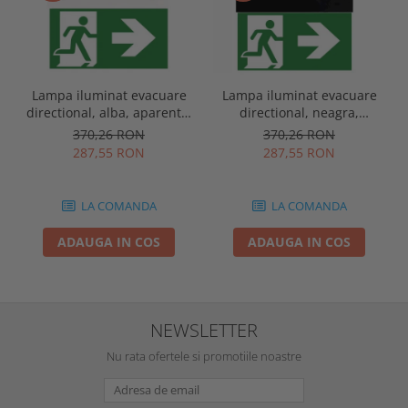
Lampa iluminat evacuare
Lampa iluminat evacuare
directional, alba, aparenta,
directional, neagra,
3 ore, 3W, mentinut, test
aparenta, 3 ore, 3W,
370,26 RON
370,26 RON
automat, IP20, Intelight
mentinut, test automat,
287,55 RON
287,55 RON
90385
IP20, Intelight 90085
LA COMANDA
LA COMANDA
ADAUGA IN COS
ADAUGA IN COS
NEWSLETTER
Nu rata ofertele si promotiile noastre