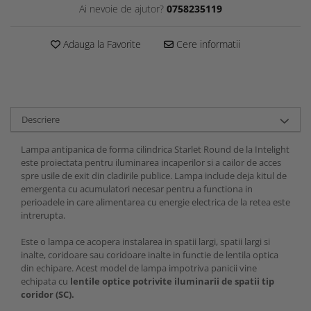
Ai nevoie de ajutor?
0758235119
Adauga la Favorite
Cere informatii
Descriere
Lampa antipanica de forma cilindrica Starlet Round de la Intelight
este proiectata pentru iluminarea incaperilor si a cailor de acces
spre usile de exit din cladirile publice. Lampa include deja kitul de
emergenta cu acumulatori necesar pentru a functiona in
perioadele in care alimentarea cu energie electrica de la retea este
intrerupta.
Este o lampa ce acopera instalarea in spatii largi, spatii largi si
inalte, coridoare sau coridoare inalte in functie de lentila optica
din echipare. Acest model de lampa impotriva panicii vine
echipata cu
lentile optice potrivite iluminarii de spatii tip
coridor (SC).